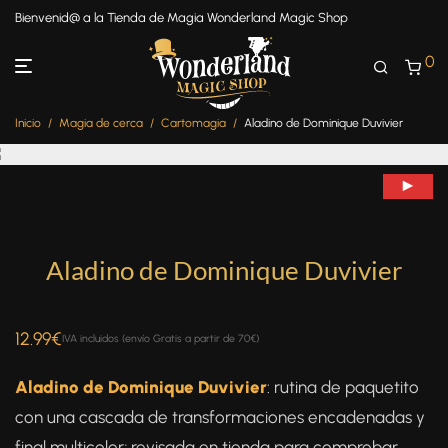
Bienvenid@ a la Tienda de Magia Wonderland Magic Shop
0
Inicio
/
Magia de cerca
/
Cartomagia
/
Aladino de Dominique Duvivier
Aladino de Dominique Duvivier
12.99
€
IVA incluidos (envío Gratis a partir de 70€)
Aladino de Dominique Duvivier
: rutina de paquetito
con una cascada de transformaciones encadenadas y
final multicolor; revisada en tienda para comprobar