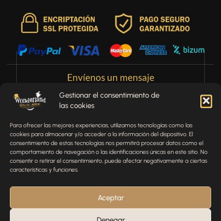
Envíenos un mensaje
Gestionar el consentimiento de
¿Tienes alguna pregunta, comentario o necesitas ayuda
las cookies
con tu pedido? Estamos aquí para ayudarte.
Para ofrecer las mejores experiencias, utilizamos tecnologías como las
NOMBRE
cookies para almacenar y/o acceder a la información del dispositivo. El
consentimiento de estas tecnologías nos permitirá procesar datos como el
comportamiento de navegación o las identificaciones únicas en este sitio. No
consentir o retirar el consentimiento, puede afectar negativamente a ciertas
TELÉFONO
características y funciones.
Aceptar
EMAIL
Denegar