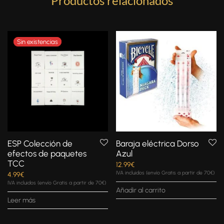
Productos relacionados
ESP Colección de
Baraja eléctrica Dorso
efectos de paquetes
Azul
TCC
12.99
€
IVA incluidos (envío Gratis a partir de 70€)
4.99
€
IVA incluidos (envío Gratis a partir de 70€)
Añadir al carrito
Leer más