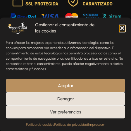
Gestionar el consentimiento de
las cookies
Envíenos un mensaje
Para ofrecer las mejores experiencias, utilizamos tecnologías como las
¿Tienes alguna pregunta, comentario o necesitas ayuda
cookies para almacenar y/o acceder a la información del dispositivo. El
con tu pedido? Estamos aquí para ayudarte.
consentimiento de estas tecnologías nos permitirá procesar datos como el
comportamiento de navegación o las identificaciones únicas en este sitio. No
NOMBRE
consentir o retirar el consentimiento, puede afectar negativamente a ciertas
características y funciones.
TELÉFONO
Aceptar
Denegar
EMAIL
Ver preferencias
Política de cookies
Políticas de privacidad
Impressum
MENSAJE