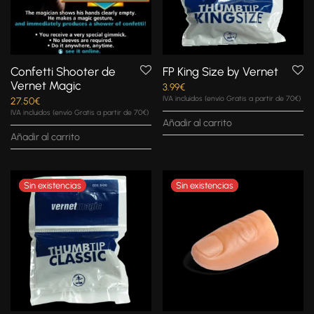
Confetti Shooter de
FP King Size by Vernet
Vernet Magic
3.99
€
IVA incluidos (envío Gratis a partir de 70€)
27.50
€
IVA incluidos (envío Gratis a partir de 70€)
Añadir al carrito
Añadir al carrito