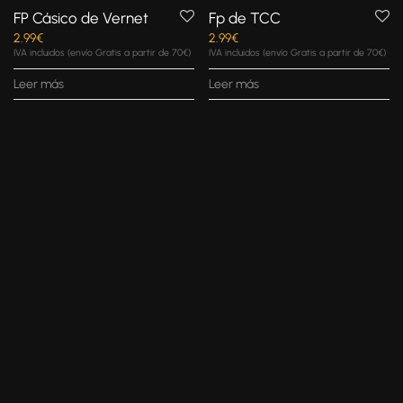
FP Cásico de Vernet
Fp de TCC
2.99
€
2.99
€
IVA incluidos (envío Gratis a partir de 70€)
IVA incluidos (envío Gratis a partir de 70€)
Leer más
Leer más