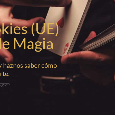
okies (UE)
de Magia
 y haznos saber cómo
te.