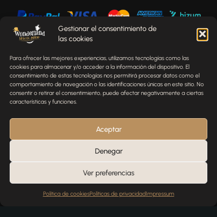
Gestionar el consentimiento de
las cookies
Envíenos un mensaje
Para ofrecer las mejores experiencias, utilizamos tecnologías como las
¿Tienes alguna pregunta, comentario o necesitas ayuda
cookies para almacenar y/o acceder a la información del dispositivo. El
con tu pedido? Estamos aquí para ayudarte.
consentimiento de estas tecnologías nos permitirá procesar datos como el
comportamiento de navegación o las identificaciones únicas en este sitio. No
NOMBRE
consentir o retirar el consentimiento, puede afectar negativamente a ciertas
características y funciones.
TELÉFONO
Aceptar
Denegar
EMAIL
Ver preferencias
Política de cookies
Políticas de privacidad
Impressum
MENSAJE