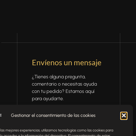
Envíenos un mensaje
¿Tienes alguna pregunta,
comentario o necesitas ayuda
con tu pedido? Estamos aquí
para ayudarte.
NOMBRE
Gestionar el consentimiento de las cookies
 las mejores experiencias, utilizamos tecnologías como las cookies para
TELÉFONO
EMAIL
o acceder a la información del dispositivo. El consentimiento de estas