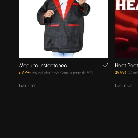
Maguito Instantáneo
Heat Beat
69.99
€
39.99
€
IVA incluidos (envío Gratis a partir de 70€)
IVA inc
Leer más
Leer más