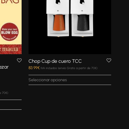
Chop Cup de cuero TCC
azar
83.99
€
IVA incluidos (envío Gratis a partir de 70€)
Seleccionar opciones
de 70€)