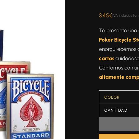
3.45
€
IVA incluidos (en
Te presento una 
Poker Bicycle S
enorgullecemos 
cartas
cuidadosam
Contamos con un
altamente comp
COLOR
CANTIDAD