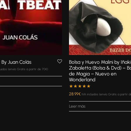
 By Juan Colás
Bolsa y Huevo Malini by Iñaki
Zabaletta (Bolsa & Dvd) – B
luidos (envío Gratis a partir de 70€)
de Magia – Nuevo en
Wonderland
Valorado con
28.99
€
IVA incluidos (envío Gratis a partir 
5.00
de 5
Leer más