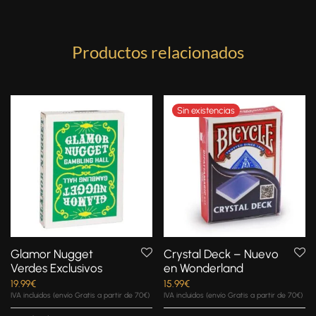
Productos relacionados
Glamor Nugget
Crystal Deck – Nuevo
Verdes Exclusivos
en Wonderland
19.99
€
15.99
€
IVA incluidos (envío Gratis a partir de 70€)
IVA incluidos (envío Gratis a partir de 70€)