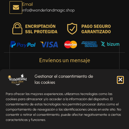
Email
info@wonderlandmagic.shop
Envíenos un mensaje
¿Tienes alguna pregunta, comentario o necesitas ayuda
Gestionar el consentimiento de
con tu pedido? Estamos aquí para ayudarte.
las cookies
NOMBRE
Para ofrecer las mejores experiencias, utilizamos tecnologías como las
cookies para almacenar y/o acceder a la información del dispositivo. El
consentimiento de estas tecnologías nos permitirá procesar datos como el
comportamiento de navegación o las identificaciones únicas en este sitio. No
TELÉFONO
consentir o retirar el consentimiento, puede afectar negativamente a ciertas
características y funciones.