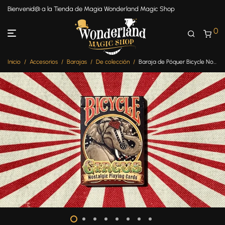
Bienvenid@ a la Tienda de Magia Wonderland Magic Shop
0
Inicio
/
Accesorios
/
Barajas
/
De colección
/
Baraja de Póquer Bicycle Nostálgicos del Circo Sello Dorado (Edición Limitada)