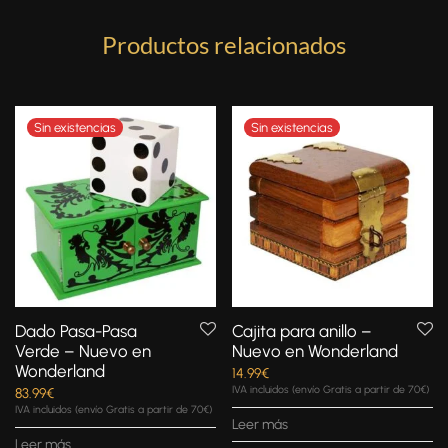
Productos relacionados
Dado Pasa-Pasa
Cajita para anillo –
Verde – Nuevo en
Nuevo en Wonderland
Wonderland
14.99
€
IVA incluidos (envío Gratis a partir de 70€)
83.99
€
IVA incluidos (envío Gratis a partir de 70€)
Leer más
Leer más