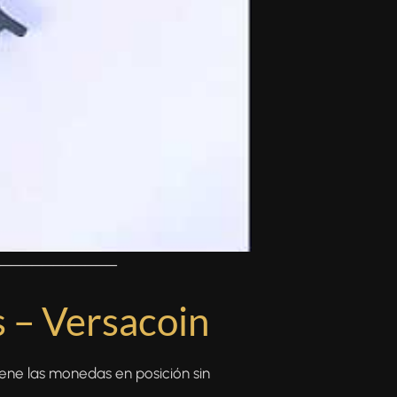
───────────
 – Versacoin
iene las monedas en posición sin