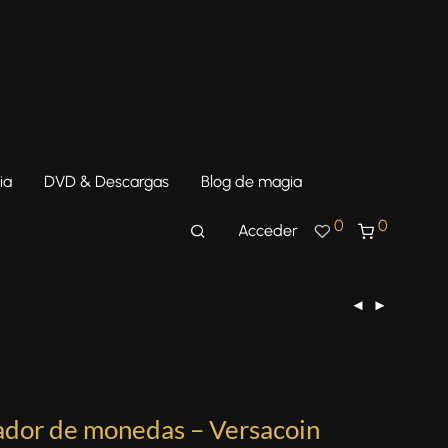
ia
DVD & Descargas
Blog de magia
0
0
Acceder
dor de monedas – Versacoin