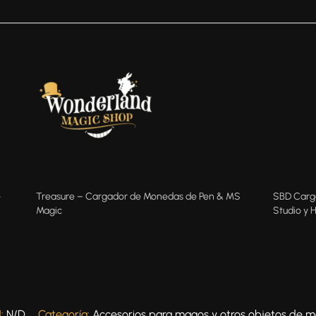
──────────────────────────────────────
e
Treasure – Cargador de Monedas de Pen & MS
SBD Carga
Magic
Studio y 
:
N/D
Categoría:
Accesorios para magos y otros objetos de m