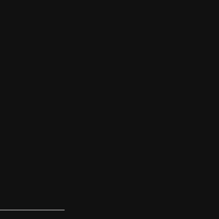
───────────