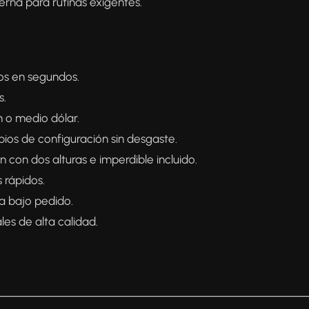
erna para rutinas exigentes.
os en segundos.
s.
n o medio dólar.
ios de configuración sin desgaste.
ón con dos alturas e imperdible incluido.
 rápidos.
a bajo pedido.
les de alta calidad.
──────────────────────────────────────