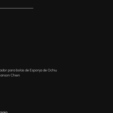
───────────
dor para bolas de Esponja de Ochiu
Hanson Chien
agia