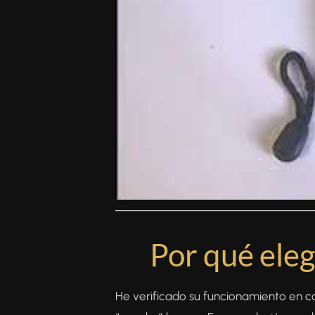
───────────────────────
Por qué ele
He verificado su funcionamiento en co