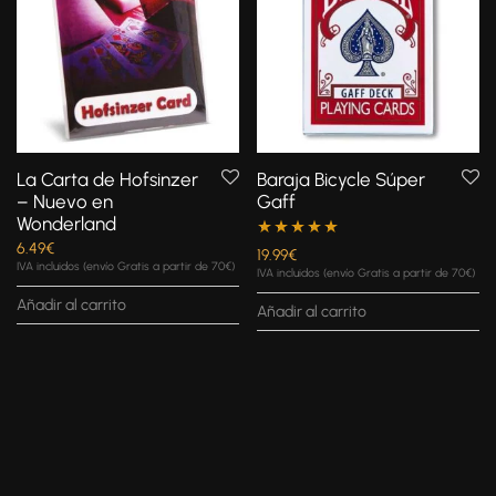
La Carta de Hofsinzer
Baraja Bicycle Súper
– Nuevo en
Gaff
Wonderland
6.49
€
Valorado con
19.99
€
IVA incluidos (envío Gratis a partir de 70€)
IVA incluidos (envío Gratis a partir de 70€)
5.00
de 5
Añadir al carrito
Añadir al carrito