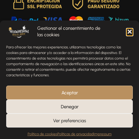
Gestionar el consentimiento de
las cookies
Envíenos un mensaje
Para ofrecer las mejores experiencias, utilizamos tecnologías como las
¿Tienes alguna pregunta, comentario o necesitas ayuda
cookies para almacenar y/o acceder a la información del dispositivo. El
con tu pedido? Estamos aquí para ayudarte.
consentimiento de estas tecnologías nos permitirá procesar datos como el
comportamiento de navegación o las identificaciones únicas en este sitio. No
NOMBRE
consentir o retirar el consentimiento, puede afectar negativamente a ciertas
características y funciones.
TELÉFONO
Aceptar
Denegar
EMAIL
Ver preferencias
Política de cookies
Políticas de privacidad
Impressum
MENSAJE