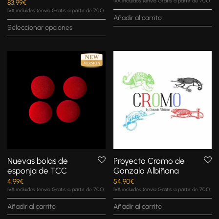
IVA incluidos (envío Gratis a partir de 70€)
83.99
€
IVA incluidos (envío Gratis a partir de 70€)
Añadir al carrito
Seleccionar opciones
Nuevas bolas de
Proyecto Cromo de
esponja de TCC
Gonzalo Albiñana
4.99
€
54.90
€
IVA incluidos (envío Gratis a partir de 70€)
IVA incluidos (envío Gratis a partir de 70€)
Añadir al carrito
Añadir al carrito