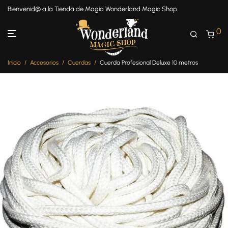
Bienvenid@ a la Tienda de Magia Wonderland Magic Shop
0
Inicio
/
Accesorios
/
Cuerdas
/
Cuerda Profesional Deluxe 10 metros