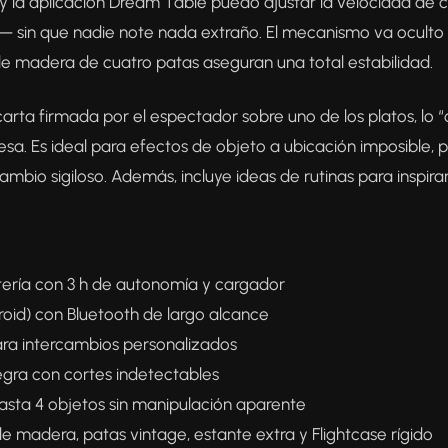
 y la aplicación Dream Table puedo ajustar la velocidad de
e!— sin que nadie note nada extraño. El mecanismo va oculto 
de madera de cuatro patas aseguran una total estabilidad.
carta firmada por el espectador sobre uno de los platos, lo 
mesa. Es ideal para efectos de objeto a ubicación imposible, p
cambio sigiloso. Además, incluye ideas de rutinas para inspir
ría con 3 h de autonomía y cargador
roid) con Bluetooth de largo alcance
ara intercambios personalizados
egra con cortes indetectables
hasta 4 objetos sin manipulación aparente
 madera, patas vintage, estante extra y Flightcase rígido