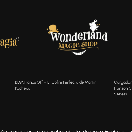
BDM Hands Off – El Cofre Perfecto de Martin
Cargador 
Pacheco
Hanson Ch
Series)
:
Accesorios para magos y otros objetos de magia
,
Magia de sal