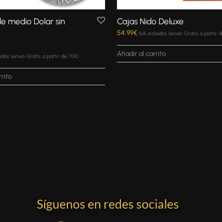
 medio Dolar sin
Cajas Nido Deluxe
54.99
€
IVA incluidos (envío Gratis a partir 
Añadir al carrito
n
uidos (envío Gratis a partir de 70€)
rrito
Síguenos en redes sociales