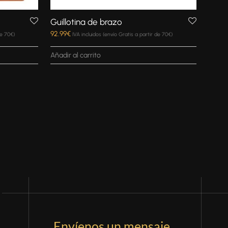
Guillotina de brazo
92.99
€
de 70€)
IVA incluidos (envío Gratis a partir de 70€)
Añadir al carrito
Envíenos un mensaje