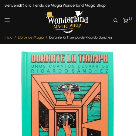
Bienvenid@ a la Tienda de Magia Wonderland Magic Shop
0
Inicio
/
Libros de Magia
/
Durante la Trampa de Ricardo Sánchez