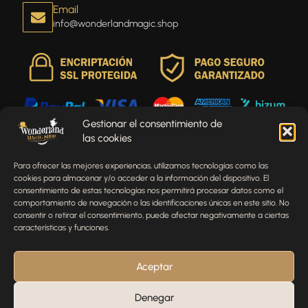
Email
info@wonderlandmagic.shop
Gestionar el consentimiento de
las cookies
Envíenos un mensaje
Para ofrecer las mejores experiencias, utilizamos tecnologías como las
¿Tienes alguna pregunta, comentario o necesitas ayuda
cookies para almacenar y/o acceder a la información del dispositivo. El
con tu pedido? Estamos aquí para ayudarte.
consentimiento de estas tecnologías nos permitirá procesar datos como el
comportamiento de navegación o las identificaciones únicas en este sitio. No
NOMBRE
consentir o retirar el consentimiento, puede afectar negativamente a ciertas
características y funciones.
TELÉFONO
Aceptar
Denegar