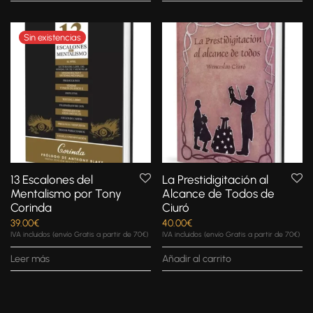
13 Escalones del
La Prestidigitación al
Mentalismo por Tony
Alcance de Todos de
Corinda
Ciuró
39.00
€
40.00
€
IVA incluidos (envío Gratis a partir de 70€)
IVA incluidos (envío Gratis a partir de 70€)
Leer más
Añadir al carrito