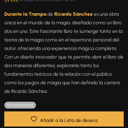
39.99
€
IVA incluidos (envío Gratis a partir de 70€)
5.00
de 5 en
base a
Durante la Trampa
de
Ricardo Sánchez
es una obra
valoración de
única en el mundo de la magia, diseñada como un libro
un cliente
dos en uno. Este fascinante libro te sumerge tanto en la
teoría de la magia como en el repertorio personal del
autor, ofreciendo una experiencia mágica completa.
Con un diseño innovador que te permite abrir el libro de
dos maneras diferentes, explorarás tanto los
fundamentos teóricos de la relación con el público
como los juegos de magia que han definido la carrera
de Ricardo Sánchez.
Sin existencias
Añadir a la Lista de deseos