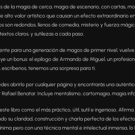
 de la magia de cerca, magia de escenario, con cartas, mo
de alto valor artístico que causan un efecto extraordinario en
 son redondos, llenos de comedia, misterio y fuerza mágic
xtos claros, y sutilezas a cada paso.
rente para una generación de magos de primer nivel, vuelve
uye un bonus: el epílogo de Armando de Miguel, un profesiona
s, escríbenos, tenemos una sorpresa para ti.
uedes abrirlo por cualquier página y encontrarás una auténtic
 Rafael Benatar. Incluye mentalismo, cartomagia, magia infan
este libro como el más práctico, útil, sutil e ingenioso. Afi
do su claridad, construcción y charla perfecta de los efec
ínima pero con una técnica mental e intelectual inmensa, l