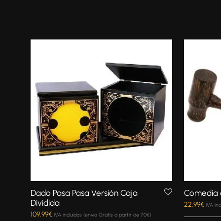
Dado Pasa Pasa Versión Caja
Comedia d
Dividida
22.99
€
IVA in
109.99
€
IVA incluidos (envío Gratis a partir de 70€)