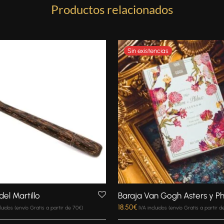
Productos relacionados
el Martillo
Baraja Van Gogh Asters y Ph
18.50
€
cluidos (envío Gratis a partir de 70€)
IVA incluidos (envío Gratis a partir d