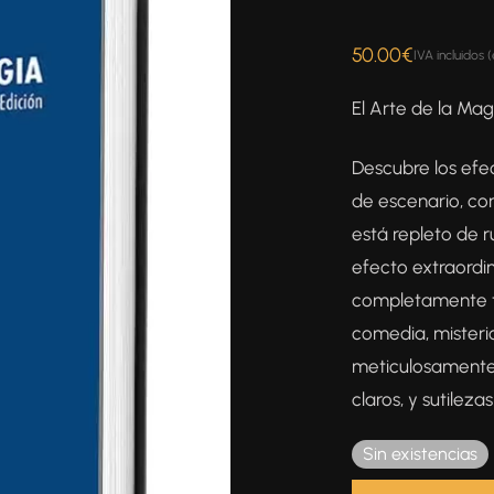
50.00
€
IVA incluidos 
El Arte de la Mag
Descubre los efe
de escenario, con
está repleto de r
efecto extraordin
completamente te
comedia, misteri
meticulosamente
claros, y sutileza
Sin existencias