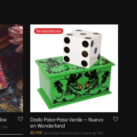
lox
Dado Pasa-Pasa Verde – Nuevo
en Wonderland
e 70€)
83.99
€
IVA incluidos (envío Gratis a partir de 70€)