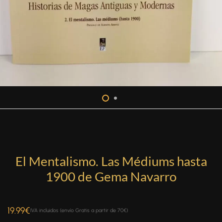
El Mentalismo. Las Médiums hasta
1900 de Gema Navarro
19.99
€
IVA incluidos (envío Gratis a partir de 70€)