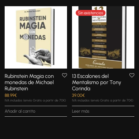
Rubinstein Magia con
13 Escalones del
monedas de Michael
Mentalismo por Tony
Rubinstein
Corinda
88.99
€
39.00
€
IVA incluidos (envío Gratis a partir de 70€)
IVA incluidos (envío Gratis a partir de 70€)
Añadir al carrito
Leer más