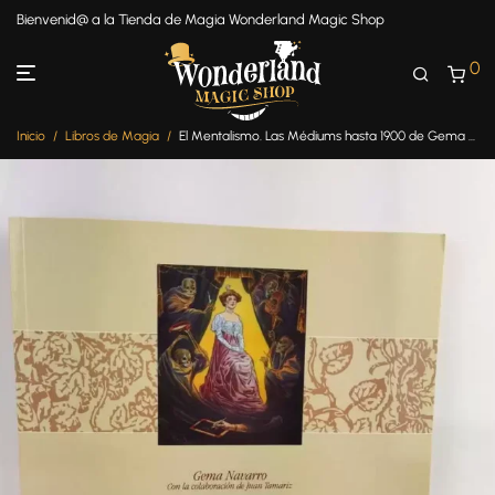
Bienvenid@ a la Tienda de Magia Wonderland Magic Shop
0
Inicio
/
Libros de Magia
/
El Mentalismo. Las Médiums hasta 1900 de Gema Navarro