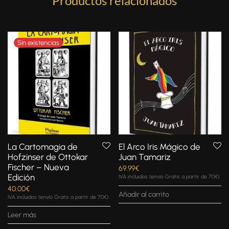
Productos relacionados
La Cartomagia de
El Arco Iris Mágico de
Hofzinser de Ottokar
Juan Tamariz
Fischer – Nueva
69.99
€
Edición
IVA incluidos (envío Gratis a partir de 70€)
40.00
€
Añadir al carrito
IVA incluidos (envío Gratis a partir de 70€)
Leer más