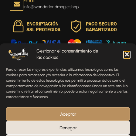
Email
info@wonderlandmagic.shop
Gestionar el consentimiento de
las cookies
Envíenos un mensaje
Para ofrecer las mejores experiencias, utilizamos tecnologías como las
¿Tienes alguna pregunta, comentario o necesitas ayuda
cookies para almacenar y/o acceder a la información del dispositivo. El
con tu pedido? Estamos aquí para ayudarte.
consentimiento de estas tecnologías nos permitirá procesar datos como el
comportamiento de navegación o las identificaciones únicas en este sitio. No
NOMBRE
consentir o retirar el consentimiento, puede afectar negativamente a ciertas
características y funciones.
TELÉFONO
Aceptar
Denegar
EMAIL