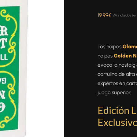
19.99
€
IVA incluidos (e
Los naipes
Glamo
naipes
Golden N
evoca la nostalg
cartulina de alta
expertos en carta
juego superior.
Edición 
Exclusiv