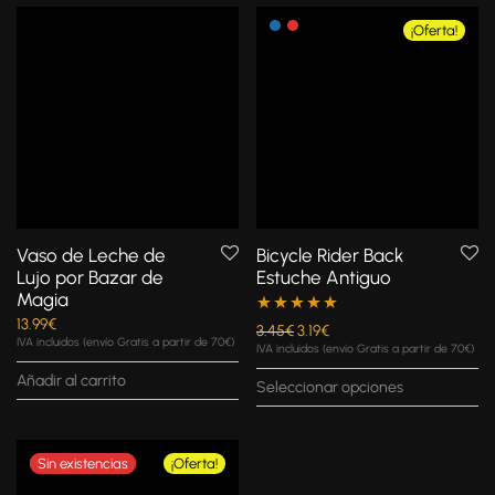
¡Oferta!
Vaso de Leche de
Bicycle Rider Back
Lujo por Bazar de
Estuche Antiguo
Magia
13.99
€
Valorado con
3.45
€
3.19
€
IVA incluidos (envío Gratis a partir de 70€)
IVA incluidos (envío Gratis a partir de 70€)
5.00
de 5
Añadir al carrito
Seleccionar opciones
¡Oferta!