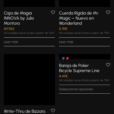
Caja de Magia
Cuerda Rígida de Mr.
INNOVA by Julio
Magic – Nuevo en
Montoro
Wonderland
49.95
€
5.99
€
IVA incluidos (envío Gratis a partir de 70€)
IVA incluidos (envío Gratis a partir de 70€)
Leer más
Leer más
Baraja de Poker
Bicycle Supreme Line
4.49
€
IVA incluidos (envío Gratis a partir de 70€)
Seleccionar opciones
Write-Thru de Bizzaro