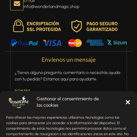
Email
info@wonderlandmagic.shop
Envíenos un mensaje
¿Tienes alguna pregunta, comentario o necesitas ayuda
con tu pedido? Estamos aquí para ayudarte.
NOMBRE
Gestionar el consentimiento de
las cookies
TELÉFONO
Para ofrecer las mejores experiencias, utilizamos tecnologías como las
cookies para almacenar y/o acceder a la información del dispositivo. El
consentimiento de estas tecnologías nos permitirá procesar datos como el
comportamiento de navegación o las identificaciones únicas en este sitio. No
EMAIL