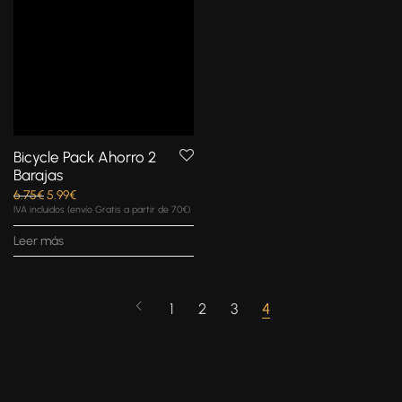
Bicycle Pack Ahorro 2
Barajas
6.75
€
5.99
€
IVA incluidos (envío Gratis a partir de 70€)
Leer más
1
2
3
4