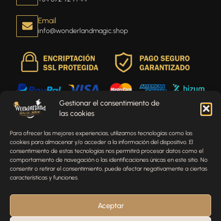
Email
info@wonderlandmagic.shop
Gestionar el consentimiento de
las cookies
Envíenos un mensaje
Para ofrecer las mejores experiencias, utilizamos tecnologías como las
¿Tienes alguna pregunta, comentario o necesitas ayuda
cookies para almacenar y/o acceder a la información del dispositivo. El
con tu pedido? Estamos aquí para ayudarte.
consentimiento de estas tecnologías nos permitirá procesar datos como el
comportamiento de navegación o las identificaciones únicas en este sitio. No
NOMBRE
consentir o retirar el consentimiento, puede afectar negativamente a ciertas
características y funciones.
TELÉFONO
Aceptar