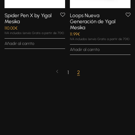
Spider Pen X by Yigal
Loops Nueva
Mesika
Generación de Yigal
Mesika
110.00
€
IVA incluidos (envío Gratis a partir de 70€)
11.99
€
IVA incluidos (envío Gratis a partir de 70€)
Añadir al carrito
Añadir al carrito
1
2