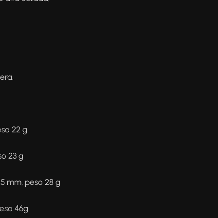
era.
eso 22 g
so 23 g
,5 mm, peso 28 g
eso 46g