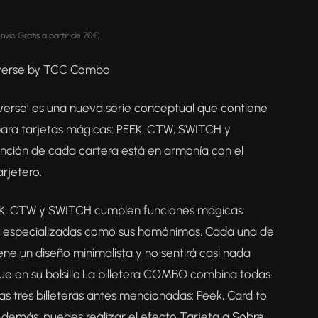
envío Gratis a partir de 70€)
iverse by TCC Combo
iverse’ es una nueva serie conceptual que contiene
para tarjetas mágicas: PEEK, CTW, SWITCH y
ción de cada cartera está en armonía con el
arjetero.
EEK, CTW y SWITCH cumplen funciones mágicas
y especializadas como sus homónimas. Cada una de
tiene un diseño minimalista y no sentirá casi nada
ue en su bolsillo.La billetera COMBO combina todas
las tres billeteras antes mencionadas: Peek, Card to
 Además, puedes realizar el efecto Tarjeta a Sobre