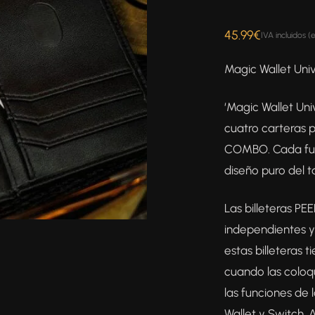
45.99
€
IVA incluidos (
Magic Wallet Un
‘Magic Wallet Un
cuatro carteras 
COMBO. Cada fun
diseño puro del t
Las billeteras P
independientes 
estas billeteras 
cuando las coloq
las funciones de 
Wallet y Switch.