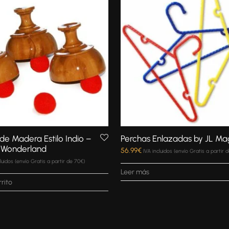
de Madera Estilo Indio –
Perchas Enlazadas by JL Ma
 Wonderland
56.99
€
IVA incluidos (envío Gratis a partir 
cluidos (envío Gratis a partir de 70€)
Leer más
rrito