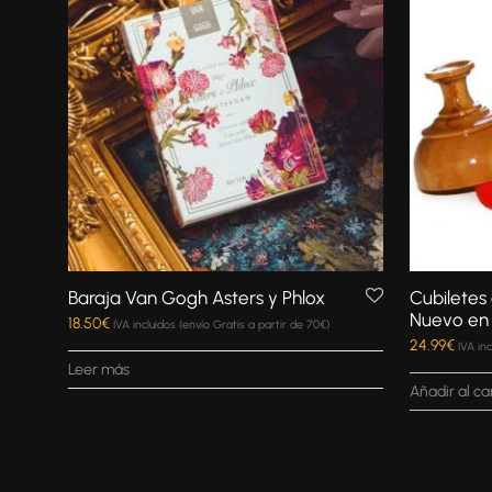
Baraja Van Gogh Asters y Phlox
Cubiletes 
Nuevo en
18.50
€
IVA incluidos (envío Gratis a partir de 70€)
24.99
€
IVA in
Leer más
Añadir al ca