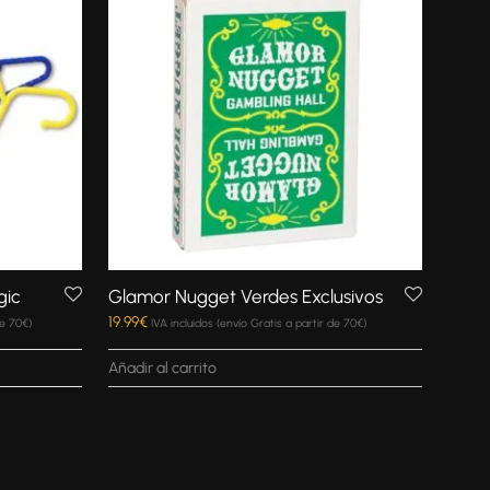
gic
Glamor Nugget Verdes Exclusivos
19.99
€
de 70€)
IVA incluidos (envío Gratis a partir de 70€)
Añadir al carrito