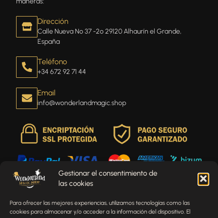
maneras:
Dirección
Calle Nueva Nº 37 -2º 29120 Alhaurín el Grande,
España
Teléfono
+34 672 92 71 44
Email
info@wonderlandmagic.shop
Gestionar el consentimiento de
las cookies
Envíenos un mensaje
Para ofrecer las mejores experiencias, utilizamos tecnologías como las
¿Tienes alguna pregunta, comentario o necesitas ayuda
cookies para almacenar y/o acceder a la información del dispositivo. El