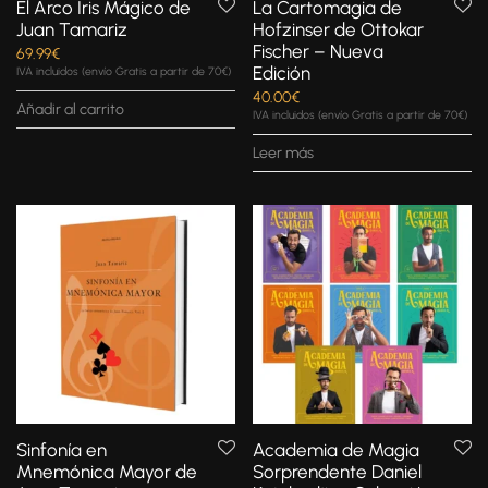
El Arco Iris Mágico de
La Cartomagia de
Juan Tamariz
Hofzinser de Ottokar
Fischer – Nueva
69.99
€
Edición
IVA incluidos (envío Gratis a partir de 70€)
40.00
€
Añadir al carrito
IVA incluidos (envío Gratis a partir de 70€)
Leer más
Sinfonía en
Academia de Magia
Mnemónica Mayor de
Sorprendente Daniel