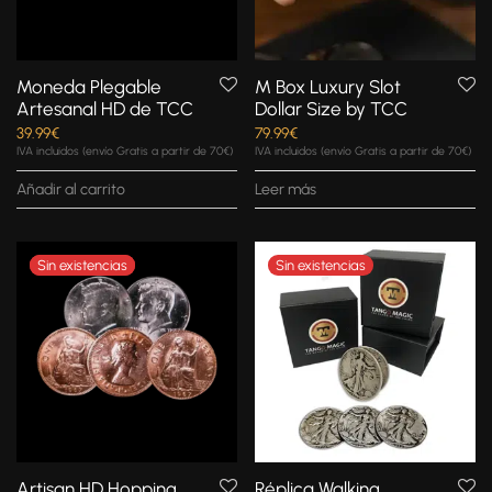
Moneda Plegable
M Box Luxury Slot
Artesanal HD de TCC
Dollar Size by TCC
39.99
€
79.99
€
IVA incluidos (envío Gratis a partir de 70€)
IVA incluidos (envío Gratis a partir de 70€)
Añadir al carrito
Leer más
Artisan HD Hopping
Réplica Walking