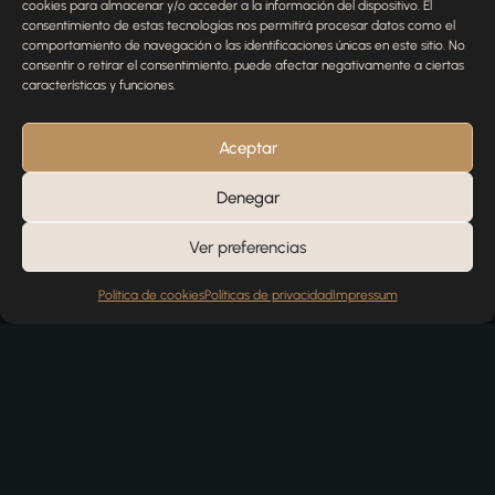
cookies para almacenar y/o acceder a la información del dispositivo. El
con tu pedido? Estamos aquí para ayudarte.
consentimiento de estas tecnologías nos permitirá procesar datos como el
comportamiento de navegación o las identificaciones únicas en este sitio. No
NOMBRE
consentir o retirar el consentimiento, puede afectar negativamente a ciertas
características y funciones.
TELÉFONO
Aceptar
Denegar
EMAIL
Ver preferencias
Política de cookies
Políticas de privacidad
Impressum
MENSAJE
Enviar