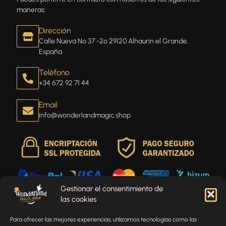
maneras:
Dirección
Calle Nueva Nº 37 -2º 29120 Alhaurín el Grande,
España
Teléfono
+34 672 92 71 44
Email
info@wonderlandmagic.shop
Gestionar el consentimiento de
las cookies
Envíenos un mensaje
Para ofrecer las mejores experiencias, utilizamos tecnologías como las
¿Tienes alguna pregunta, comentario o necesitas ayuda