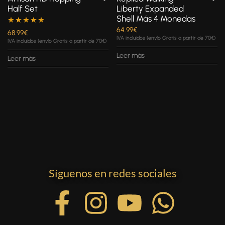
Half Set
Liberty Expanded
Shell Más 4 Monedas
64.99
€
Valorado con
68.99
€
IVA incluidos (envío Gratis a partir de 70€)
IVA incluidos (envío Gratis a partir de 70€)
5.00
de 5
Leer más
Leer más
Síguenos en redes sociales