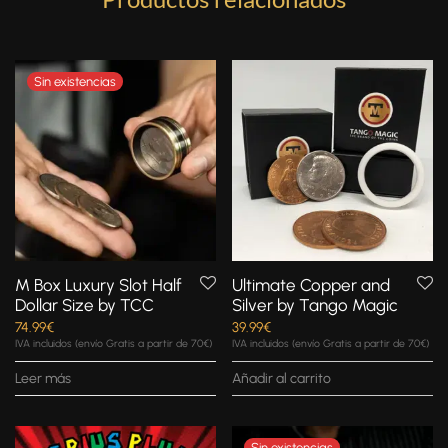
M Box Luxury Slot Half
Ultimate Copper and
Dollar Size by TCC
Silver by Tango Magic
74.99
€
39.99
€
IVA incluidos (envío Gratis a partir de 70€)
IVA incluidos (envío Gratis a partir de 70€)
Leer más
Añadir al carrito