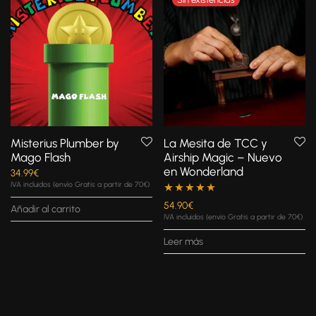
Misterius Plumber by
La Mesita de TCC y
Mago Flash
Airship Magic – Nuevo
en Wonderland
34.99
€
IVA incluidos (envío Gratis a partir de 70€)
Valorado con
54.90
€
Añadir al carrito
IVA incluidos (envío Gratis a partir de 70€)
5.00
de 5
Leer más