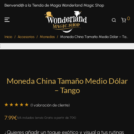
Bienvenid@ a la Tienda de Magia Wonderland Magic Shop
0
Inicio
/
Accesorios
/
Monedas
/
Moneda China Tamaño Medio Dólar – Tango
Moneda China Tamaño Medio Dólar
– Tango
(
1
valoración de cliente)
Valorado con
1
7.99
€
IVA incluidos (envío Gratis a partir de 70€)
5.00
de 5 en
base a
¿Quieres añadir un toque exótico y visual a tus rutinas