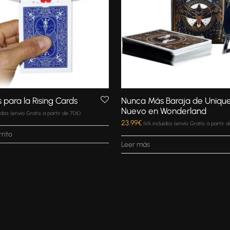
 para la Rising Cards
Nunca Más Baraja de Uniqu
Nuevo en Wonderland
uidos (envío Gratis a partir de 70€)
23.99
€
IVA incluidos (envío Gratis a partir 
rrito
Leer más