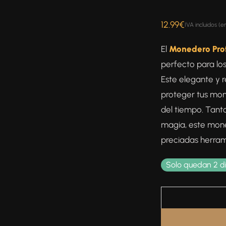
12.99
€
IVA incluidos (e
El
Monedero Pro
perfecto para l
Este elegante y 
proteger tus mon
del tiempo. Tant
magia, este mone
preciadas herram
Solo quedan 2 d