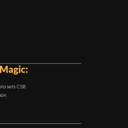
 Magic:
ta sets CSB.
ión.