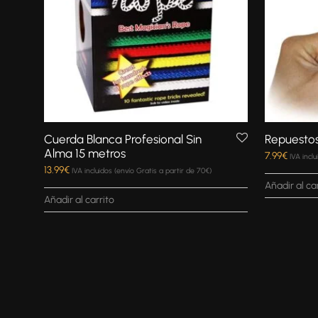
Cuerda Blanca Profesional Sin
Repuestos
Alma 15 metros
7.99
€
IVA incl
13.99
€
IVA incluidos (envío Gratis a partir de 70€)
Añadir al ca
Añadir al carrito