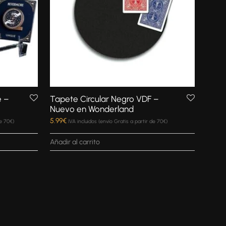
e –
Tapete Circular Negro VDF –
Nuevo en Wonderland
5.99
€
de 70€)
IVA incluidos (envío Gratis a partir de 70€)
Añadir al carrito