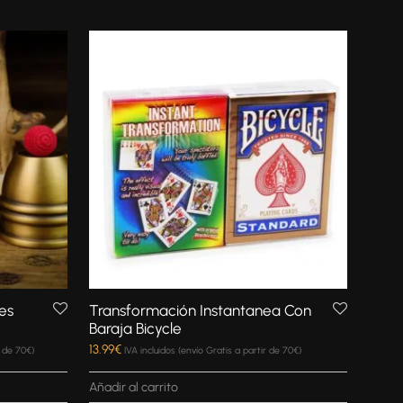
tes
Transformación Instantanea Con
Baraja Bicycle
13.99
€
r de 70€)
IVA incluidos (envío Gratis a partir de 70€)
Añadir al carrito