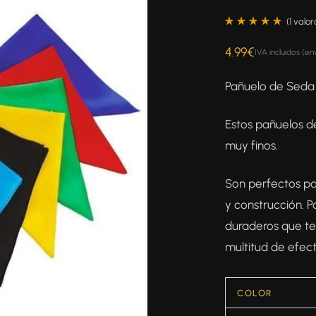
(
1
valora
Valorado
1
4.99
€
IVA incluidos (en
con
5.00
de
5 en base a
Pañuelo de Sed
valoración
de un cliente
Estos pañuelos de
muy finos.
Son perfectos pa
y construcción. P
duraderos que te
multitud de efect
COLOR