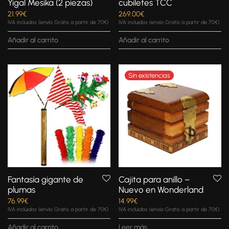
Yigal Mesika (2 piezas)
cubiletes TCC
21.99
€
269.00
€
IVA incluidos (envío Gratis a partir de 70€)
IVA incluidos (envío Gratis a partir de 70€)
Añadir al carrito
Añadir al carrito
Fantasía gigante de
Cajita para anillo –
plumas
Nuevo en Wonderland
76.99
€
14.99
€
IVA incluidos (envío Gratis a partir de 70€)
IVA incluidos (envío Gratis a partir de 70€)
Añadir al carrito
Leer más