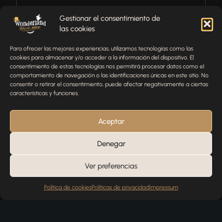
¿Tienes alguna pregunta, comentario o necesitas ayuda
Gestionar el consentimiento de
con tu pedido? Estamos aquí para ayudarte.
las cookies
NOMBRE
Para ofrecer las mejores experiencias, utilizamos tecnologías como las
cookies para almacenar y/o acceder a la información del dispositivo. El
consentimiento de estas tecnologías nos permitirá procesar datos como el
comportamiento de navegación o las identificaciones únicas en este sitio. No
TELÉFONO
consentir o retirar el consentimiento, puede afectar negativamente a ciertas
características y funciones.
EMAIL
Aceptar
Denegar
MENSAJE
Ver preferencias
Política de cookies
Políticas de privacidad
Impressum
Enviar