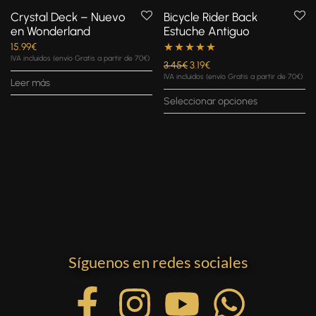
Crystal Deck – Nuevo
Bicycle Rider Back
en Wonderland
Estuche Antiguo
15.99
€
IVA incluidos (envío Gratis a partir de 70€)
Valorado con
3.45
€
3.19
€
IVA incluidos (envío Gratis a partir de 70€)
Leer más
5.00
de 5
Seleccionar opciones
Síguenos en redes sociales