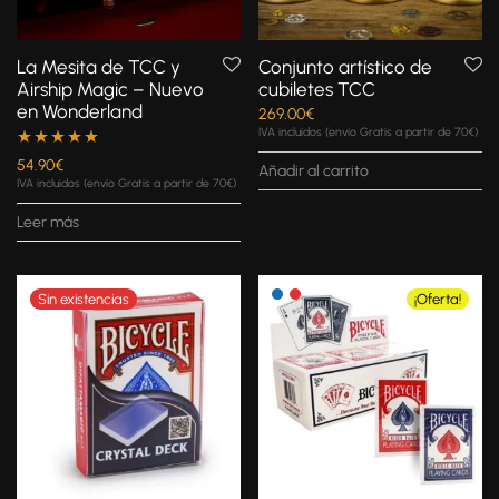
La Mesita de TCC y
Conjunto artístico de
Airship Magic – Nuevo
cubiletes TCC
en Wonderland
269.00
€
IVA incluidos (envío Gratis a partir de 70€)
Valorado con
54.90
€
Añadir al carrito
IVA incluidos (envío Gratis a partir de 70€)
5.00
de 5
Leer más
¡Oferta!