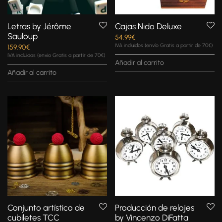
Letras by Jérôme
Cajas Nido Deluxe
Sauloup
54.99
€
IVA incluidos (envío Gratis a partir de 70€)
159.90
€
IVA incluidos (envío Gratis a partir de 70€)
Añadir al carrito
Añadir al carrito
Conjunto artístico de
Producción de relojes
cubiletes TCC
by Vincenzo DiFatta