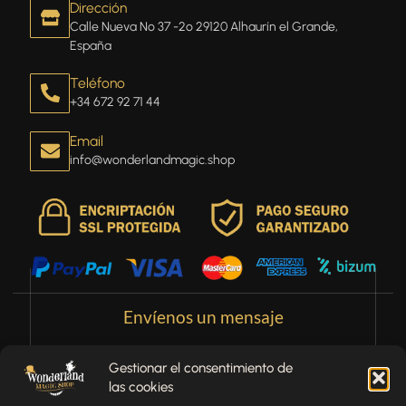
Dirección
Calle Nueva Nº 37 -2º 29120 Alhaurín el Grande,
España
Teléfono
+34 672 92 71 44
Email
info@wonderlandmagic.shop
Envíenos un mensaje
¿Tienes alguna pregunta, comentario o necesitas ayuda
Gestionar el consentimiento de
con tu pedido? Estamos aquí para ayudarte.
las cookies