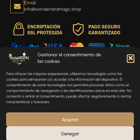
Email
info@wonderlandmagic.shop
Gestionar el consentimiento de
las cookies
Envíenos un mensaje
Para ofrecer las mejores experiencias, utilizamos tecnologías como las
¿Tienes alguna pregunta, comentario o necesitas ayuda
cookies para almacenar y/o acceder a la información del dispositivo. El
con tu pedido? Estamos aquí para ayudarte.
consentimiento de estas tecnologías nos permitirá procesar datos como el
comportamiento de navegación o las identificaciones únicas en este sitio. No
NOMBRE
consentir o retirar el consentimiento, puede afectar negativamente a ciertas
características y funciones.
TELÉFONO
Aceptar
Denegar