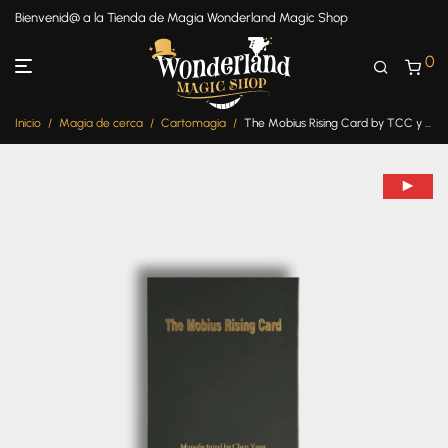
Bienvenid@ a la Tienda de Magia Wonderland Magic Shop
0
Inicio
/
Magia de cerca
/
Cartomagia
/
The Mobius Rising Card by TCC y Chen Yang – Nuevo en Wonderland