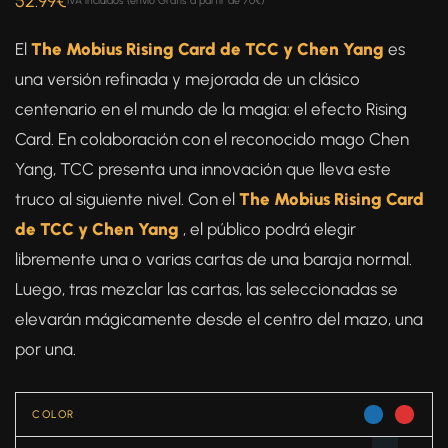
52.99
€
IVA incluidos (envío Gratis a partir de 70€)
5.00
de 5 en
base a
El
The Mobius Rising Card de TCC y Chen Yang
es
valoración de
una versión refinada y mejorada de un clásico
un cliente
centenario en el mundo de la magia: el efecto Rising
Card. En colaboración con el reconocido mago Chen
Yang, TCC presenta una innovación que lleva este
truco al siguiente nivel. Con el
The Mobius Rising Card
de TCC y Chen Yang
, el público podrá elegir
libremente una o varias cartas de una baraja normal.
Luego, tras mezclar las cartas, las seleccionadas se
elevarán mágicamente desde el centro del mazo, una
por una.
COLOR