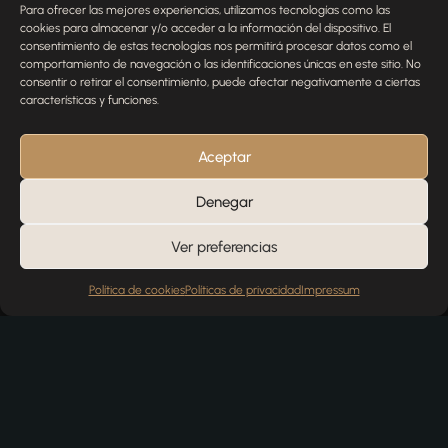
Para ofrecer las mejores experiencias, utilizamos tecnologías como las
¿Tienes alguna pregunta, comentario o necesitas ayuda
cookies para almacenar y/o acceder a la información del dispositivo. El
con tu pedido? Estamos aquí para ayudarte.
consentimiento de estas tecnologías nos permitirá procesar datos como el
comportamiento de navegación o las identificaciones únicas en este sitio. No
NOMBRE
consentir o retirar el consentimiento, puede afectar negativamente a ciertas
características y funciones.
TELÉFONO
Aceptar
Denegar
EMAIL
Ver preferencias
Política de cookies
Políticas de privacidad
Impressum
MENSAJE
Enviar