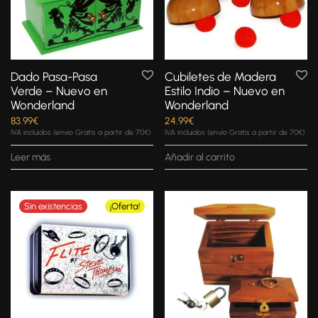
Dado Pasa-Pasa
Cubiletes de Madera
Verde – Nuevo en
Estilo Indio – Nuevo en
Wonderland
Wonderland
83.99
€
24.99
€
IVA incluidos (envío Gratis a partir de 70€)
IVA incluidos (envío Gratis a partir de 70€)
Leer más
Añadir al carrito
¡Oferta!