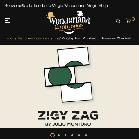
Bienvenid@ a la Tienda de Magia Wonderland Magic Shop
0
Inicio
/
Recomendaciones
/
ZigYZag by Julio Montoro – Nuevo en Wonderland