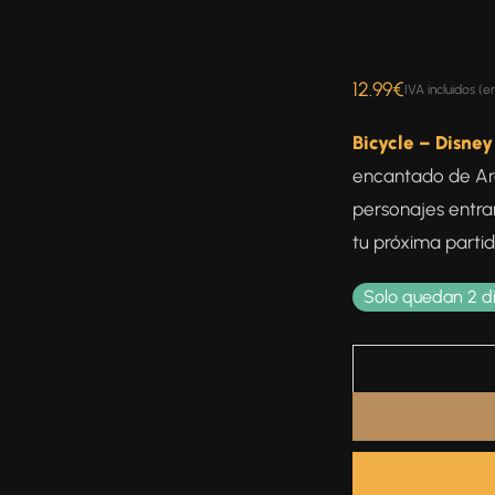
12.99
€
IVA incluidos (e
Bicycle – Disney
encantado de Aren
personajes entra
tu próxima partid
Solo quedan 2 d