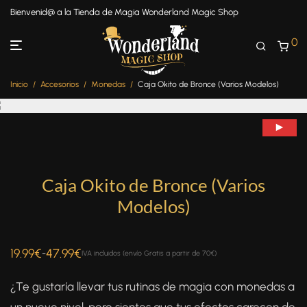
Bienvenid@ a la Tienda de Magia Wonderland Magic Shop
0
Inicio
/
Accesorios
/
Monedas
/
Caja Okito de Bronce (Varios Modelos)
Caja Okito de Bronce (Varios
Modelos)
19.99
€
47.99
€
-
IVA incluidos (envío Gratis a partir de 70€)
¿Te gustaría llevar tus rutinas de magia con monedas a