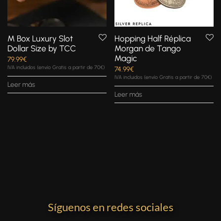
M Box Luxury Slot
Hopping Half Réplica
Dollar Size by TCC
Morgan de Tango
Magic
79.99
€
IVA incluidos (envío Gratis a partir de 70€)
74.99
€
IVA incluidos (envío Gratis a partir de 70€)
Leer más
Leer más
Síguenos en redes sociales