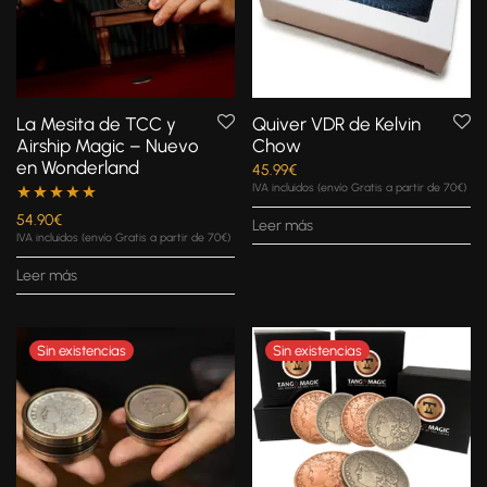
La Mesita de TCC y
Quiver VDR de Kelvin
Airship Magic – Nuevo
Chow
en Wonderland
45.99
€
IVA incluidos (envío Gratis a partir de 70€)
Valorado con
54.90
€
Leer más
IVA incluidos (envío Gratis a partir de 70€)
5.00
de 5
Leer más