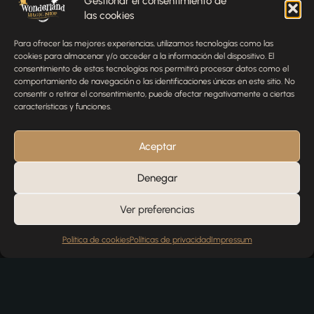
Gestionar el consentimiento de
las cookies
Envíenos un mensaje
Para ofrecer las mejores experiencias, utilizamos tecnologías como las
¿Tienes alguna pregunta, comentario o necesitas ayuda
cookies para almacenar y/o acceder a la información del dispositivo. El
con tu pedido? Estamos aquí para ayudarte.
consentimiento de estas tecnologías nos permitirá procesar datos como el
comportamiento de navegación o las identificaciones únicas en este sitio. No
NOMBRE
consentir o retirar el consentimiento, puede afectar negativamente a ciertas
características y funciones.
TELÉFONO
Aceptar
Denegar
EMAIL
Ver preferencias
Política de cookies
Políticas de privacidad
Impressum
MENSAJE