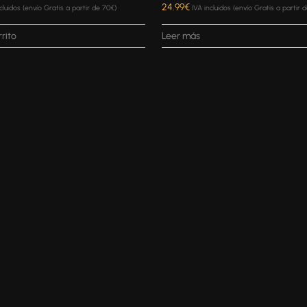
24.99
€
cluidos (envío Gratis a partir de 70€)
IVA incluidos (envío Gratis a partir 
rrito
Leer más