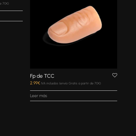
de 70€)
Fp de TCC
2.99
€
IVA incluidos (envío Gratis a partir de 70€)
Leer más