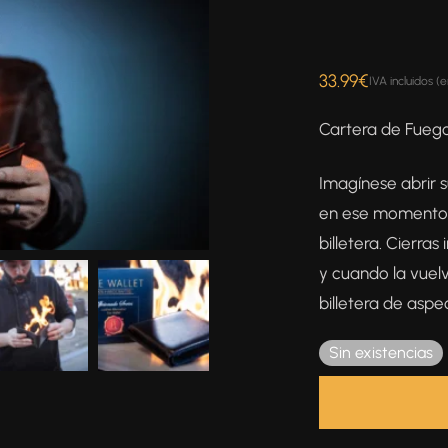
33.99
€
IVA incluidos (
Cartera de Fuego
Imagínese abrir su
en ese momento, 
billetera. Cierra
y cuando la vuel
billetera de aspe
Sin existencias