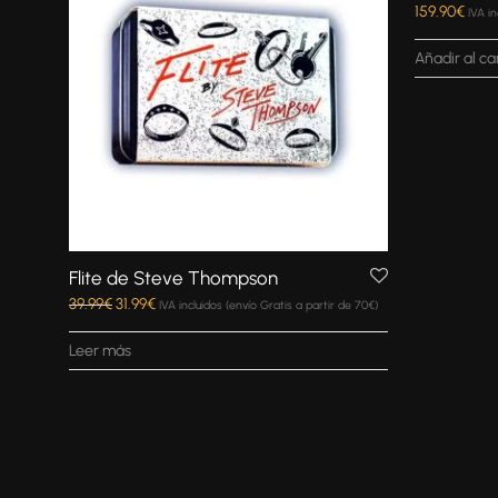
159.90
€
IVA in
Añadir al ca
Flite de Steve Thompson
39.99
€
31.99
€
IVA incluidos (envío Gratis a partir de 70€)
Leer más