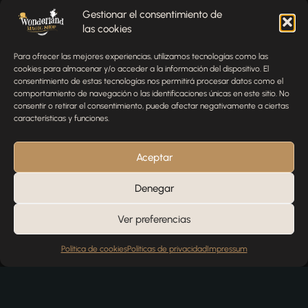
Gestionar el consentimiento de
las cookies
Envíenos un mensaje
Para ofrecer las mejores experiencias, utilizamos tecnologías como las
¿Tienes alguna pregunta, comentario o necesitas ayuda
cookies para almacenar y/o acceder a la información del dispositivo. El
con tu pedido? Estamos aquí para ayudarte.
consentimiento de estas tecnologías nos permitirá procesar datos como el
comportamiento de navegación o las identificaciones únicas en este sitio. No
NOMBRE
consentir o retirar el consentimiento, puede afectar negativamente a ciertas
características y funciones.
TELÉFONO
Aceptar
Denegar
EMAIL
Ver preferencias
Política de cookies
Políticas de privacidad
Impressum
MENSAJE