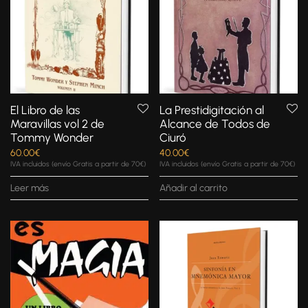
El Libro de las
La Prestidigitación al
Maravillas vol 2 de
Alcance de Todos de
Tommy Wonder
Ciuró
60.00
€
40.00
€
IVA incluidos (envío Gratis a partir de 70€)
IVA incluidos (envío Gratis a partir de 70€)
Leer más
Añadir al carrito