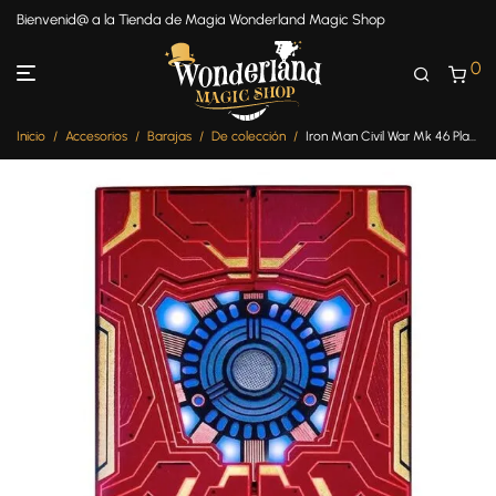
Bienvenid@ a la Tienda de Magia Wonderland Magic Shop
0
Inicio
/
Accesorios
/
Barajas
/
De colección
/
Iron Man Civil War Mk 46 Playing Cards (Paper)