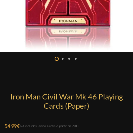
Iron Man Civil War Mk 46 Playing
Cards (Paper)
54.99
€
IVA incluidos (envío Gratis a partir de 70€)