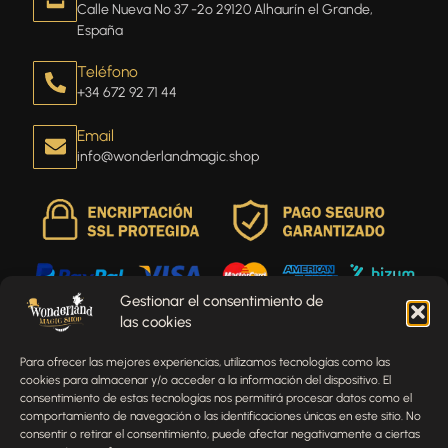
Calle Nueva Nº 37 -2º 29120 Alhaurín el Grande,
España
Teléfono
+34 672 92 71 44
Email
info@wonderlandmagic.shop
Gestionar el consentimiento de
las cookies
Envíenos un mensaje
Para ofrecer las mejores experiencias, utilizamos tecnologías como las
¿Tienes alguna pregunta, comentario o necesitas ayuda
cookies para almacenar y/o acceder a la información del dispositivo. El
con tu pedido? Estamos aquí para ayudarte.
consentimiento de estas tecnologías nos permitirá procesar datos como el
comportamiento de navegación o las identificaciones únicas en este sitio. No
NOMBRE
consentir o retirar el consentimiento, puede afectar negativamente a ciertas