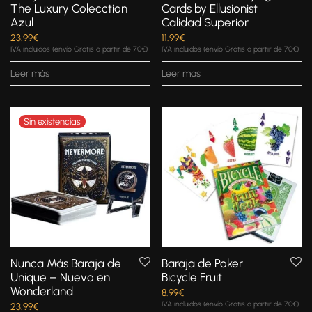
The Luxury Colecction
Cards by Ellusionist
Azul
Calidad Superior
23.99
€
11.99
€
IVA incluidos (envío Gratis a partir de 70€)
IVA incluidos (envío Gratis a partir de 70€)
Leer más
Leer más
Nunca Más Baraja de
Baraja de Poker
Unique – Nuevo en
Bicycle Fruit
Wonderland
8.99
€
IVA incluidos (envío Gratis a partir de 70€)
23.99
€