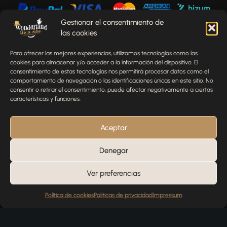
Gestionar el consentimiento de
las cookies
Envíenos un mensaje
Para ofrecer las mejores experiencias, utilizamos tecnologías como las
¿Tienes alguna pregunta, comentario o necesitas ayuda
cookies para almacenar y/o acceder a la información del dispositivo. El
con tu pedido? Estamos aquí para ayudarte.
consentimiento de estas tecnologías nos permitirá procesar datos como el
comportamiento de navegación o las identificaciones únicas en este sitio. No
NOMBRE
consentir o retirar el consentimiento, puede afectar negativamente a ciertas
características y funciones.
TELÉFONO
Aceptar
Denegar
EMAIL
Ver preferencias
Política de cookies
Políticas de privacidad
Impressum
MENSAJE