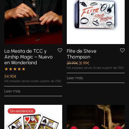
La Mesita de TCC y
Flite de Steve
Airship Magic – Nuevo
Thompson
en Wonderland
39.99
€
31.99
€
IVA incluidos (envío Gratis a partir de 70€)
Valorado con
54.90
€
Leer más
IVA incluidos (envío Gratis a partir de 70€)
5.00
de 5
Leer más