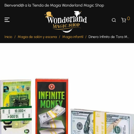
Bienvenid@ a la Tienda de Magia Wonderland Magic Shop
0
Inicio
/
Magia de salón y escena
/
Magia infantil
/
Dinero Infinito de Tora Magic Versión Euro