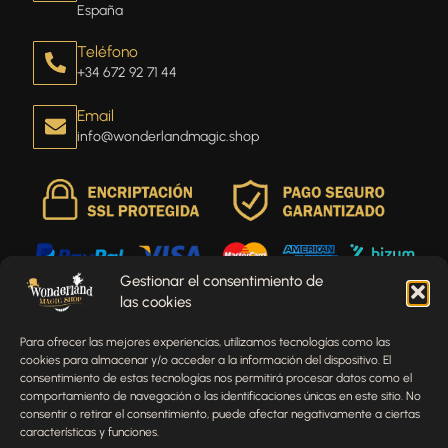
España
Teléfono
+34 672 92 71 44
Email
info@wonderlandmagic.shop
Gestionar el consentimiento de
las cookies
Envíenos un mensaje
Para ofrecer las mejores experiencias, utilizamos tecnologías como las
¿Tienes alguna pregunta, comentario o necesitas ayuda
cookies para almacenar y/o acceder a la información del dispositivo. El
con tu pedido? Estamos aquí para ayudarte.
consentimiento de estas tecnologías nos permitirá procesar datos como el
comportamiento de navegación o las identificaciones únicas en este sitio. No
NOMBRE
consentir o retirar el consentimiento, puede afectar negativamente a ciertas
características y funciones.