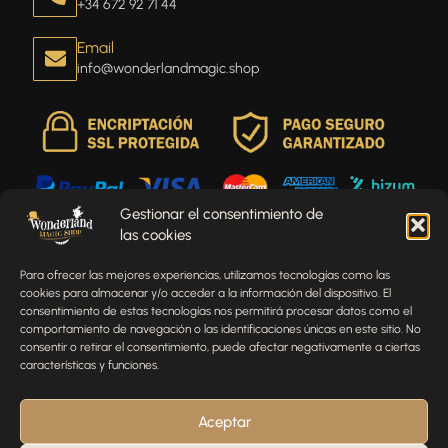
+34 672 92 71 44
Email
info@wonderlandmagic.shop
Gestionar el consentimiento de
las cookies
Envíenos un mensaje
Para ofrecer las mejores experiencias, utilizamos tecnologías como las
¿Tienes alguna pregunta, comentario o necesitas ayuda
cookies para almacenar y/o acceder a la información del dispositivo. El
con tu pedido? Estamos aquí para ayudarte.
consentimiento de estas tecnologías nos permitirá procesar datos como el
comportamiento de navegación o las identificaciones únicas en este sitio. No
NOMBRE
consentir o retirar el consentimiento, puede afectar negativamente a ciertas
características y funciones.
TELÉFONO
Aceptar