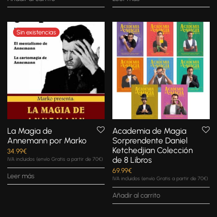
La Magia de
Academia de Magia
Annemann por Marko
Sorprendente Daniel
Ketchedjian Colección
34.99
€
de 8 Libros
IVA incluidos (envío Gratis a partir de 70€)
69.99
€
Leer más
IVA incluidos (envío Gratis a partir de 70€)
Añadir al carrito