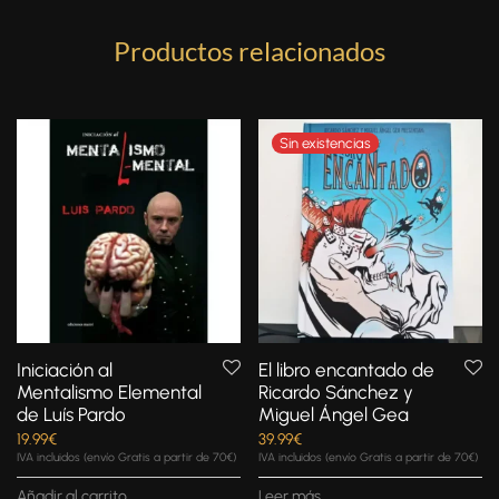
Productos relacionados
Iniciación al
El libro encantado de
Mentalismo Elemental
Ricardo Sánchez y
de Luís Pardo
Miguel Ángel Gea
19.99
€
39.99
€
IVA incluidos (envío Gratis a partir de 70€)
IVA incluidos (envío Gratis a partir de 70€)
Añadir al carrito
Leer más