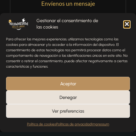
Envíenos un mensaje
¿Tienes alguna pregunta, comentario o necesitas ayuda
Gestionar el consentimiento de
con tu pedido? Estamos aquí para ayudarte.
las cookies
NOMBRE
Para ofrecer las mejores experiencias, utilizamos tecnologías como las
cookies para almacenar y/o acceder a la información del dispositivo. El
consentimiento de estas tecnologías nos permitirá procesar datos como el
comportamiento de navegación o las identificaciones únicas en este sitio. No
TELÉFONO
consentir o retirar el consentimiento, puede afectar negativamente a ciertas
características y funciones.
EMAIL
Aceptar
Denegar
MENSAJE
Ver preferencias
Política de cookies
Políticas de privacidad
Impressum