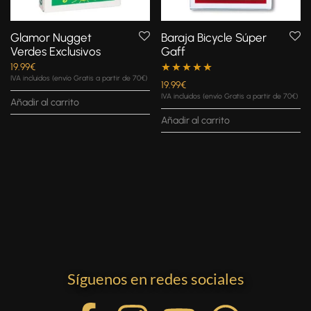
Glamor Nugget
Baraja Bicycle Súper
Verdes Exclusivos
Gaff
19.99
€
IVA incluidos (envío Gratis a partir de 70€)
Valorado con
19.99
€
IVA incluidos (envío Gratis a partir de 70€)
Añadir al carrito
5.00
de 5
Añadir al carrito
Síguenos en redes sociales