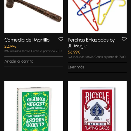
Comedia del Martillo
Perchas Enlazadas by
JL Magic
22.99
€
IVA incluidos (envío Gratis a partir de 70€)
56.99
€
IVA incluidos (envío Gratis a partir de 70€)
Añadir al carrito
Leer más