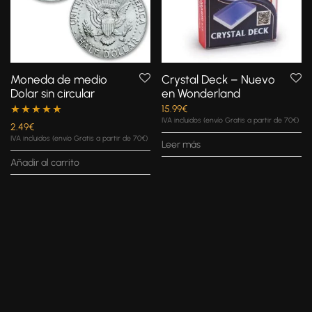
Moneda de medio
Crystal Deck – Nuevo
Dolar sin circular
en Wonderland
15.99
€
IVA incluidos (envío Gratis a partir de 70€)
Valorado con
2.49
€
IVA incluidos (envío Gratis a partir de 70€)
Leer más
5.00
de 5
Añadir al carrito