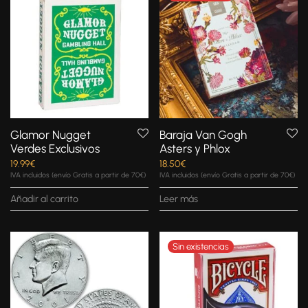
Glamor Nugget
Baraja Van Gogh
Verdes Exclusivos
Asters y Phlox
19.99
€
18.50
€
IVA incluidos (envío Gratis a partir de 70€)
IVA incluidos (envío Gratis a partir de 70€)
Añadir al carrito
Leer más