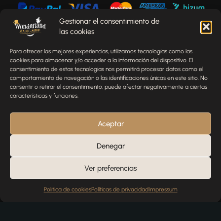
Gestionar el consentimiento de
las cookies
Envíenos un mensaje
Para ofrecer las mejores experiencias, utilizamos tecnologías como las
¿Tienes alguna pregunta, comentario o necesitas ayuda
cookies para almacenar y/o acceder a la información del dispositivo. El
con tu pedido? Estamos aquí para ayudarte.
consentimiento de estas tecnologías nos permitirá procesar datos como el
comportamiento de navegación o las identificaciones únicas en este sitio. No
NOMBRE
consentir o retirar el consentimiento, puede afectar negativamente a ciertas
características y funciones.
TELÉFONO
Aceptar
Denegar
EMAIL
Ver preferencias
Política de cookies
Políticas de privacidad
Impressum
MENSAJE