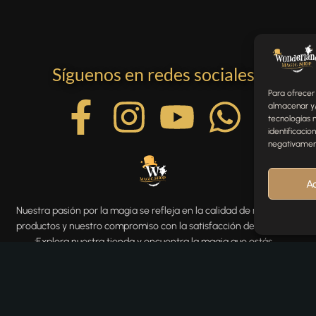
Síguenos en redes sociales
Para ofrecer
almacenar y/
tecnologías 
identificacio
negativamente
A
Nuestra pasión por la magia se refleja en la calidad de nuestros
productos y nuestro compromiso con la satisfacción del cliente.
¡Explora nuestra tienda y encuentra la magia que estás
buscando!
Aviso legal
Políticas de privacidad