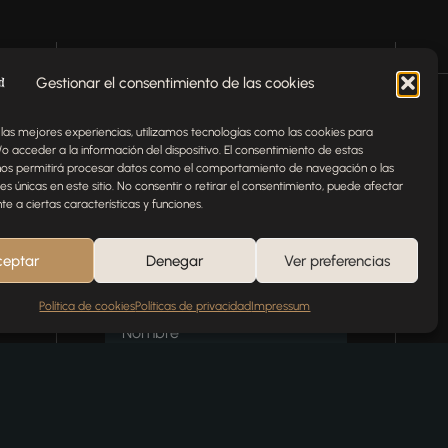
Gestionar el consentimiento de las cookies
Envíenos un mensaje
 las mejores experiencias, utilizamos tecnologías como las cookies para
o acceder a la información del dispositivo. El consentimiento de estas
nos permitirá procesar datos como el comportamiento de navegación o las
¿Tienes alguna pregunta,
nes únicas en este sitio. No consentir o retirar el consentimiento, puede afectar
 a ciertas características y funciones.
comentario o necesitas ayuda
con tu pedido? Estamos aquí
para ayudarte.
ceptar
Denegar
Ver preferencias
NOMBRE
Política de cookies
Políticas de privacidad
Impressum
TELÉFONO
EMAIL