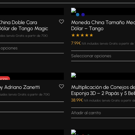
hina Doble Cara
Moneda China Tamaño Med
ólar de Tango Magic
Dólar – Tango
uidos (envío Gratis a partir de 70€)
Valorado con
7.99
€
IVA incluidos (envío Gratis a partir de
 opciones
5.00
de 5
Seleccionar opciones
by Adriano Zanetti
Multiplicación de Conejos d
Esponja 3D – 2 Papás y 5 Be
luidos (envío Gratis a partir de 70€)
38.99
€
IVA incluidos (envío Gratis a partir 
Añadir al carrito