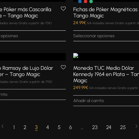
e Póker más Cascarilla
Fichas de Póker Magnéticas 3
a – Tango Magic
Tango Magic
24.99
€
cluidos (envío Gratis a partir de 70€)
IVA incluidos (envío Gratis a partir 
 opciones
Seleccionar opciones
de Ramsay de Lujo Dólar
Moneda TUC Medio Dólar
er – Tango Magic
Kennedy 1964 en Plata – Ta
Magic
cluidos (envío Gratis a partir de 70€)
249.99
€
IVA incluidos (envío Gratis a parti
rrito
Añadir al carrito
1
2
3
4
5
6
…
23
24
25