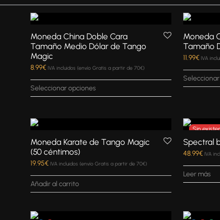
Moneda China Doble Cara
Moneda C
Tamaño Medio Dólar de Tango
Tamaño D
Magic
11.99
€
IVA incl
8.99
€
IVA incluidos (envío Gratis a partir de 70€)
Seleccionar
Seleccionar opciones
Moneda Karate de Tango Magic
Spectral 
(50 céntimos)
48.99
€
IVA inc
19.95
€
IVA incluidos (envío Gratis a partir de 70€)
Leer más
Añadir al carrito