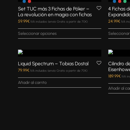
Set TUC más 3 Fichas de Póker –
4 Fichas d
La revolución en magia con fichas
Expandid
59.99
€
24.99
€
IVA incluidos (envío Gratis a partir de 70€)
IVA in
Seleccionar opciones
Seleccionar
Liquid Spectrum – Tobias Dostal
Cilindro 
Eisenhow
79.99
€
IVA incluidos (envío Gratis a partir de 70€)
189.99
€
IVA in
Añadir al carrito
Añadir al ca