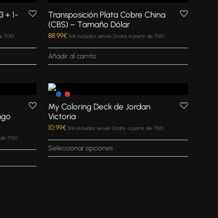
 + 1-
Transposición Plata Cobre China
(CBS) – Tamaño Dólar
88.99
€
de 70€)
IVA incluidos (envío Gratis a partir de 70€)
Añadir al carrito
My Coloring Deck de Jordan
ngo
Victoria
10.99
€
IVA incluidos (envío Gratis a partir de 70€)
r de 70€)
Seleccionar opciones