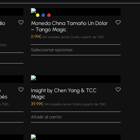
io
Moneda China Tamaño Un Dólar
– Tango Magic
11.99
€
IVA incluidos (envío Gratis a partir de 70€)
 70€)
Seleccionar opciones
e
Insight by Chen Yang & TCC
bés
Magic
39.99
€
de 70€)
IVA incluidos (envío Gratis a partir de 70€)
Añadir al carrito