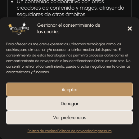
Un contenido colaborativo con otros
creadores de contenido y magos, atrayendo
seguidores de otros ámbitos.
Una promoción de sus eventos, informando
Gestionar el consentimiento de
sobre estos e incrementando la asistencia a
las cookies
sus espectáculos.
Para ofrecer las mejores experiencias, utilizamos tecnologías como las
Futuro del Dúo
cookies para almacenar y/o acceder a la información del dispositivo. El
consentimiento de estas tecnologías nos permitirá procesar datos como el
Penn and Teller pretenden seguir innovando en
comportamiento de navegación o las identificaciones únicas en este sitio. No
consentir o retirar el consentimiento, puede afectar negativamente a ciertas
sus actuaciones, a través de la magia y el
características y funciones.
pensamiento crítico.
Aceptar
Penn and Teller: El Arte de la Magia y la
Comedia Inteligente
Denegar
Nuevos Retos Creativos
Ver preferencias
Política de cookies
Políticas de privacidad
Impressum
Penn and Teller pretenden experimentar con