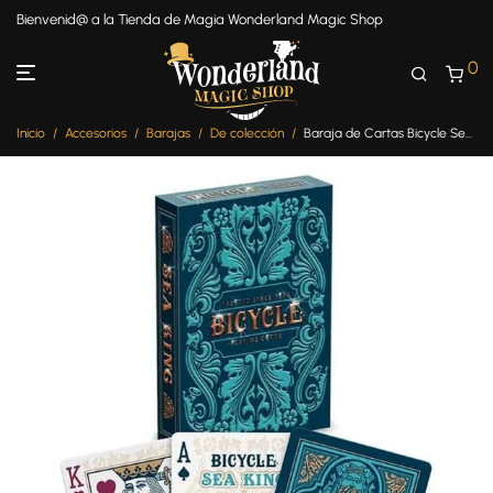
Bienvenid@ a la Tienda de Magia Wonderland Magic Shop
0
Inicio
/
Accesorios
/
Barajas
/
De colección
/
Baraja de Cartas Bicycle Sea King