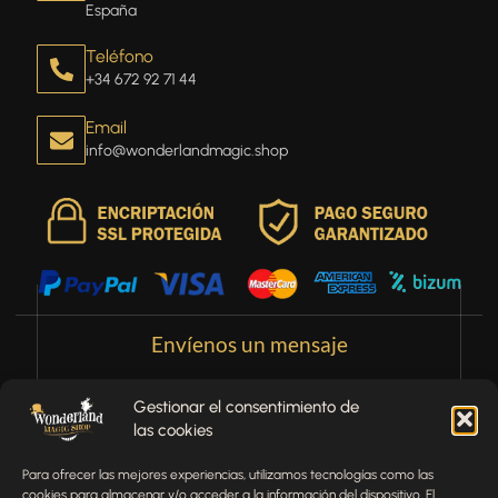
España
Teléfono
+34 672 92 71 44
Email
info@wonderlandmagic.shop
Envíenos un mensaje
¿Tienes alguna pregunta, comentario o necesitas ayuda
Gestionar el consentimiento de
con tu pedido? Estamos aquí para ayudarte.
las cookies
NOMBRE
Para ofrecer las mejores experiencias, utilizamos tecnologías como las
cookies para almacenar y/o acceder a la información del dispositivo. El