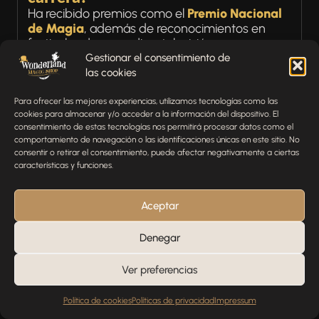
Ha recibido premios como el
Premio Nacional
de Magia
, además de reconocimientos en
festivales de comedia y televisión por su
trabajo como escritor y mago.
Gestionar el consentimiento de
¿Luis Piedrahíta ha colaborado con
las cookies
otros magos o artistas en sus
Para ofrecer las mejores experiencias, utilizamos tecnologías como las
espectáculos?
cookies para almacenar y/o acceder a la información del dispositivo. El
Sí, ha trabajado con reconocidos magos y
consentimiento de estas tecnologías nos permitirá procesar datos como el
comportamiento de navegación o las identificaciones únicas en este sitio. No
comediantes como
Jorge Blass
y ha sido
consentir o retirar el consentimiento, puede afectar negativamente a ciertas
invitado en importantes festivales de magia
características y funciones.
internacionales.
¿Dónde puedo encontrar videos o
Aceptar
grabaciones de las actuaciones de
Luis Piedrahíta?
Denegar
Puedes ver sus actuaciones en plataformas
como
YouTube
, además de adquirir
Ver preferencias
grabaciones oficiales en su tienda o sitios de
streaming de espectáculos.
Política de cookies
Políticas de privacidad
Impressum
¿Luis Piedrahíta ha participado en