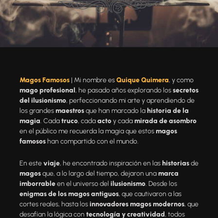
Magos Famosos
| Mi nombre es
Quique Quimera
, y como
mago profesional
, he pasado años explorando los
secretos
del ilusionismo
, perfeccionando mi arte y aprendiendo de
los grandes
maestros
que han marcado la
historia de la
magia
. Cada
truco
, cada
acto
y cada
mirada de asombro
en el público me recuerda la magia que estos
magos
famosos
han compartido con el mundo.
En este
viaje
, he encontrado inspiración en las
historias
de
magos
que, a lo largo del tiempo, dejaron una
marca
imborrable
en el universo del
ilusionismo
. Desde los
enigmas de los magos antiguos
, que cautivaron a las
cortes reales, hasta los
innovadores magos modernos
, que
desafían la lógica con
tecnología y creatividad
, todos