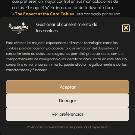
que prefieren un mayor control en sus manipulaciones de
cartas. El mago S.W. Erdnase, autor del influyente libro
«The Expert at the Card Table»
, era conocido por su uso
de la
Tally-Ho
en trucos que requieren un manejo preciso y
Gestionar el consentimiento de
delicado. La Tally-Ho sigue siendo una elección popular
las cookies
entre los magos que valoran la calidad y la precisión en sus
trucos de cartas.
Para ofrecer las mejores experiencias, utilizamos tecnologías como las
cookies para almacenar y/o acceder a la información del dispositivo. El
consentimiento de estas tecnologías nos permitirá procesar datos como el
comportamiento de navegación o las identificaciones únicas en este sitio. No
consentir o retirar el consentimiento, puede afectar negativamente a ciertas
Los Magos Famosos y la Tecnología
características y funciones.
Innovación en la Magia Moderna
Aceptar
Denegar
Ver preferencias
En la era digital, la tecnología ha jugado un papel cada vez
más importante en la magia. Los magos famosos han
Política de cookies
Políticas de privacidad
Impressum
adoptado herramientas tecnológicas para crear ilusiones