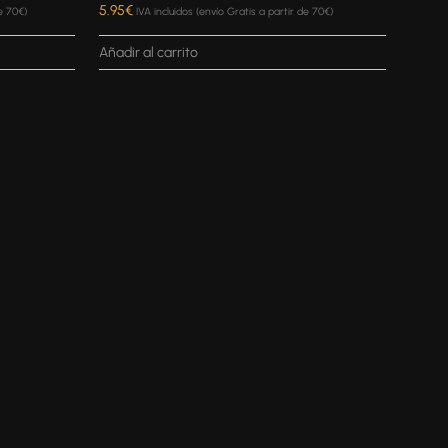
5.95
€
de 70€)
IVA incluidos (envío Gratis a partir de 70€)
Añadir al carrito