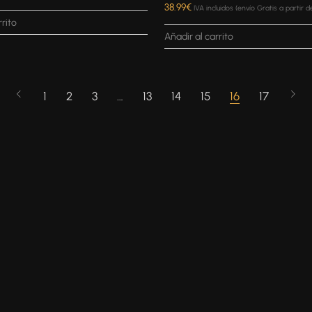
38.99
€
IVA incluidos (envío Gratis a partir 
rrito
Añadir al carrito
1
2
3
…
13
14
15
16
17