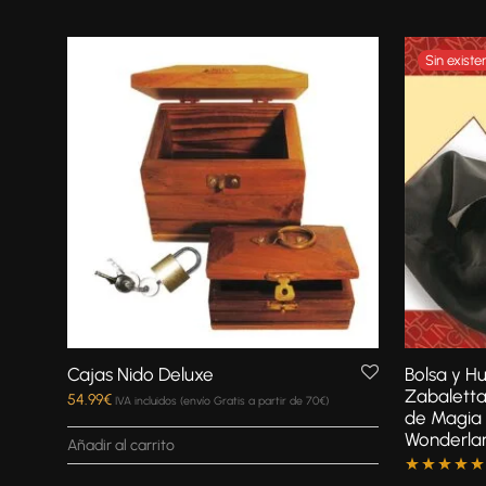
Cajas Nido Deluxe
Bolsa y Hu
Zabaletta
54.99
€
IVA incluidos (envío Gratis a partir de 70€)
de Magia
Wonderla
Añadir al carrito