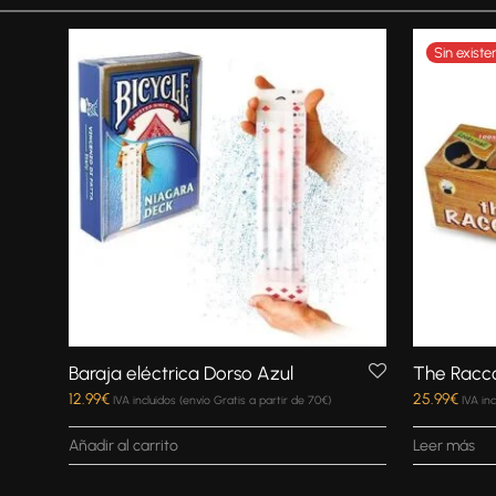
Baraja eléctrica Dorso Azul
The Racco
12.99
€
25.99
€
IVA incluidos (envío Gratis a partir de 70€)
IVA in
Añadir al carrito
Leer más