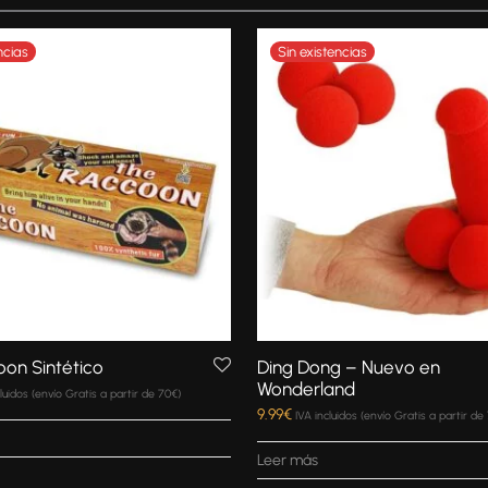
on Sintético
Ding Dong – Nuevo en
Wonderland
cluidos (envío Gratis a partir de 70€)
9.99
€
IVA incluidos (envío Gratis a partir de
Leer más