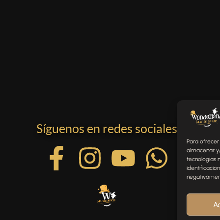
Síguenos en redes sociales
Para ofrecer
almacenar y/
tecnologías 
identificacio
negativamente
A