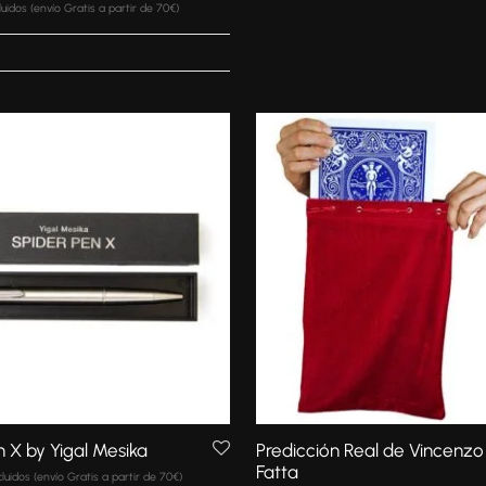
n
luidos (envío Gratis a partir de 70€)
n X by Yigal Mesika
Predicción Real de Vincenzo
Fatta
cluidos (envío Gratis a partir de 70€)