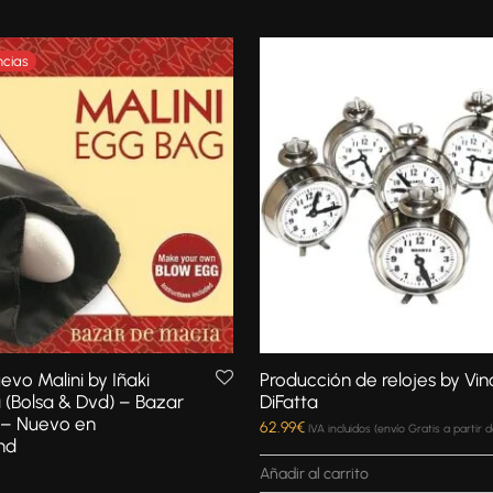
evo Malini by Iñaki
Producción de relojes by Vi
 (Bolsa & Dvd) – Bazar
DiFatta
 – Nuevo en
62.99
€
IVA incluidos (envío Gratis a partir 
nd
Añadir al carrito