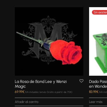
La Rosa de Bond Lee y Wenzi
Dado Pas
Magic
en Wonde
69.99
€
83.99
€
IVA incluidos (envío Gratis a partir de 70€)
IVA inc
Añadir al carrito
Leer más