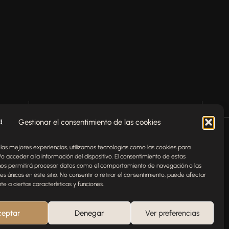
Gestionar el consentimiento de las cookies
Envíenos un mensaje
 las mejores experiencias, utilizamos tecnologías como las cookies para
o acceder a la información del dispositivo. El consentimiento de estas
nos permitirá procesar datos como el comportamiento de navegación o las
¿Tienes alguna pregunta,
nes únicas en este sitio. No consentir o retirar el consentimiento, puede afectar
 a ciertas características y funciones.
comentario o necesitas ayuda
con tu pedido? Estamos aquí
para ayudarte.
ceptar
Denegar
Ver preferencias