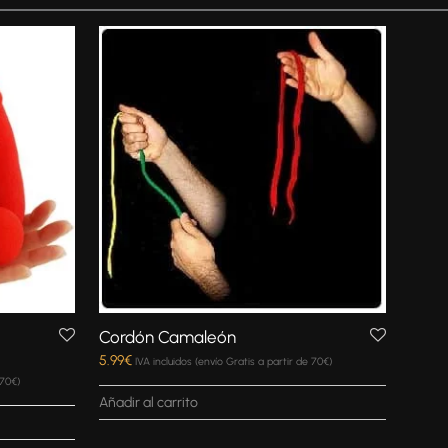
Cordón Camaleón
5.99
€
IVA incluidos (envío Gratis a partir de 70€)
 70€)
Añadir al carrito