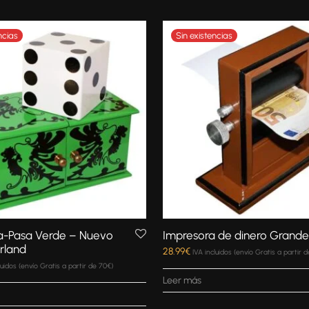
a-Pasa Verde – Nuevo
Impresora de dinero Grande
rland
28.99
€
IVA incluidos (envío Gratis a partir 
luidos (envío Gratis a partir de 70€)
Leer más