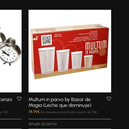
ncenzo
Multum in parvo by Bazar de
Magia (Leche que disminuye)
74.99
€
de 70€)
IVA incluidos (envío Gratis a partir de 70€)
Añadir al carrito