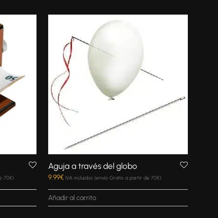
Aguja a través del globo
9.99
€
de 70€)
IVA incluidos (envío Gratis a partir de 70€)
Añadir al carrito