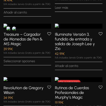
14.49
€
IVA incluidos (envío Gratis a partir de 70€)
Leer más
Añadir al carrito
Treasure – Cargador
Illuminate Versión 3,
de Monedas de Pen &
fundido de entrada y
MS Magic
salida de Joseph Lee y
Zio
39.99
€
IVA incluidos (envío Gratis a partir de 70€)
42.99
€
IVA incluidos (envío Gratis a partir de 70€)
Seleccionar opciones
Añadir al carrito
Revolution de Gregory
Rutinas de Cuerdas
Wilson
Profesionales de
Murphy’s Magic
34.99
€
IVA incluidos (envío Gratis a partir de 70€)
19.99
€