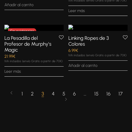
IVA incluidos (envío Gratis a partir de 70€)
Añadir al carrito
Leer más
La Pesadilla del
Linking Ropes de 3
Profesor de Murphy’s
Colores
Magic
6.99
€
IVA incluidos (envío Gratis a partir de 70€)
21.99
€
IVA incluidos (envío Gratis a partir de 70€)
Añadir al carrito
Leer más
1
2
3
4
5
6
…
15
16
17