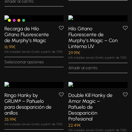
Añadir al carrito
Recarga de Hilo
Hilo Gitano
Gitano Fluorescente
Fluorescente de
de Murphy’s Magic
Murphy’s Magic – Con
Linterna UV
16.99
€
IVA incluidos (envío Gratis a partir de 70€)
29.99
€
IVA incluidos (envío Gratis a partir de 70€)
Seleccionar opciones
Añadir al carrito
Ringo Hanky by
Double Kill Hanky de
GRUM® – Pañuelo
Amor Magic –
para desaparición de
Pañuelo de
anillos
Desaparición
Profesional
35.99
€
IVA incluidos (envío Gratis a partir de 70€)
22.49
€
IVA incluidos (envío Gratis a partir de 70€)