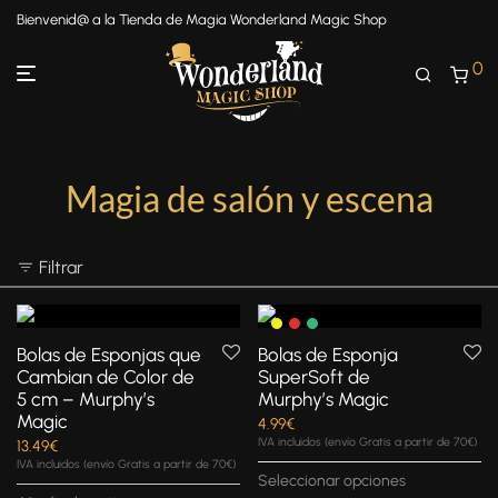
Bienvenid@ a la Tienda de Magia Wonderland Magic Shop
0
Magia de salón y escena
Filtrar
Bolas de Esponjas que
Bolas de Esponja
Cambian de Color de
SuperSoft de
5 cm – Murphy’s
Murphy’s Magic
Magic
4.99
€
IVA incluidos (envío Gratis a partir de 70€)
13.49
€
IVA incluidos (envío Gratis a partir de 70€)
Seleccionar opciones