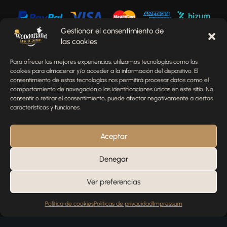
Gestionar el consentimiento de
las cookies
Envíenos un mensaje
Para ofrecer las mejores experiencias, utilizamos tecnologías como las
¿Tienes alguna pregunta, comentario o necesitas ayuda
cookies para almacenar y/o acceder a la información del dispositivo. El
con tu pedido? Estamos aquí para ayudarte.
consentimiento de estas tecnologías nos permitirá procesar datos como el
comportamiento de navegación o las identificaciones únicas en este sitio. No
NOMBRE
consentir o retirar el consentimiento, puede afectar negativamente a ciertas
características y funciones.
TELÉFONO
Aceptar
Denegar
EMAIL
Ver preferencias
Política de cookies
Políticas de privacidad
Impressum
MENSAJE