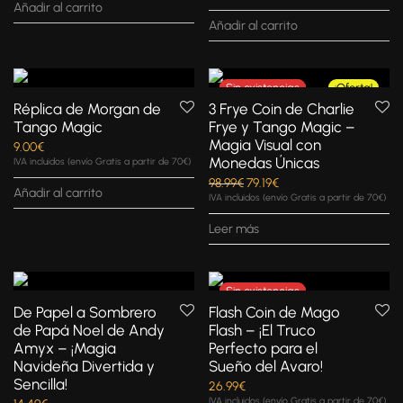
Añadir al carrito
Añadir al carrito
¡Oferta!
Réplica de Morgan de
3 Frye Coin de Charlie
Tango Magic
Frye y Tango Magic –
Magia Visual con
9.00
€
Monedas Únicas
IVA incluidos (envío Gratis a partir de 70€)
98.99
€
79.19
€
Añadir al carrito
IVA incluidos (envío Gratis a partir de 70€)
Leer más
De Papel a Sombrero
Flash Coin de Mago
de Papá Noel de Andy
Flash – ¡El Truco
Amyx – ¡Magia
Perfecto para el
Navideña Divertida y
Sueño del Avaro!
Sencilla!
26.99
€
IVA incluidos (envío Gratis a partir de 70€)