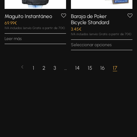
Maguito Instantáneo
Baraja de Poker
Bicycle Standard
69.99
€
IVA incluidos (envío Gratis a partir de 70€)
3.45
€
IVA incluidos (envío Gratis a partir de 70€)
Leer más
Seleccionar opciones
1
2
3
…
14
15
16
17