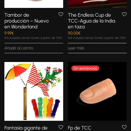
Tambor de
The Endless Cup de
producción – Nuevo
TCC-Agua de la India
en Wonderland
en taza
9.99
€
110.00
€
IVA incluidos (envío Gratis a partir de 70€)
IVA incluidos (envío Gratis a partir de 70€)
Añadir al carrito
Leer más
Fantasía gigante de
Fp de TCC