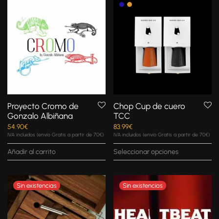
Proyecto Cromo de
Chop Cup de cuero
Gonzalo Albiñana
TCC
54.90
€
83.99
€
IVA incluidos (envío Gratis a partir de 70€)
IVA incluidos (envío Gratis a partir de 70€)
Añadir al carrito
Seleccionar opciones