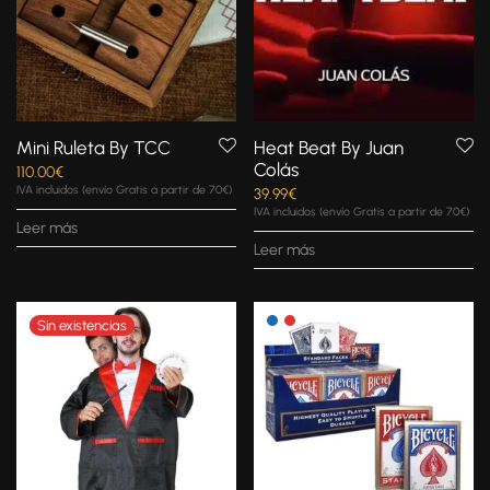
Mini Ruleta By TCC
Heat Beat By Juan
Colás
110.00
€
IVA incluidos (envío Gratis a partir de 70€)
39.99
€
IVA incluidos (envío Gratis a partir de 70€)
Leer más
Leer más