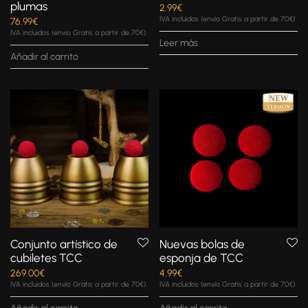
plumas
2.99
€
IVA incluidos (envío Gratis a partir de 70€)
76.99
€
IVA incluidos (envío Gratis a partir de 70€)
Leer más
Añadir al carrito
Conjunto artístico de
Nuevas bolas de
cubiletes TCC
esponja de TCC
269.00
€
4.99
€
IVA incluidos (envío Gratis a partir de 70€)
IVA incluidos (envío Gratis a partir de 70€)