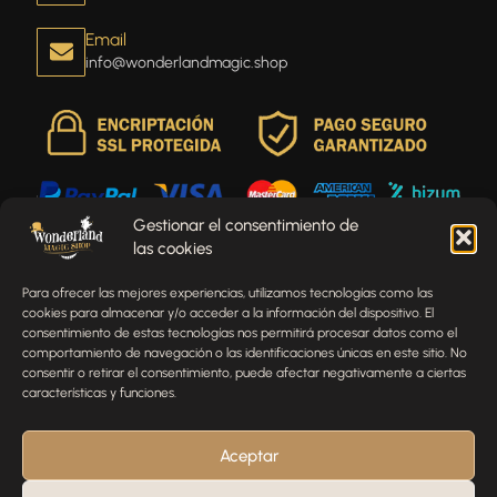
Email
info@wonderlandmagic.shop
Gestionar el consentimiento de
las cookies
Envíenos un mensaje
Para ofrecer las mejores experiencias, utilizamos tecnologías como las
¿Tienes alguna pregunta, comentario o necesitas ayuda
cookies para almacenar y/o acceder a la información del dispositivo. El
con tu pedido? Estamos aquí para ayudarte.
consentimiento de estas tecnologías nos permitirá procesar datos como el
comportamiento de navegación o las identificaciones únicas en este sitio. No
NOMBRE
consentir o retirar el consentimiento, puede afectar negativamente a ciertas
características y funciones.
TELÉFONO
Aceptar